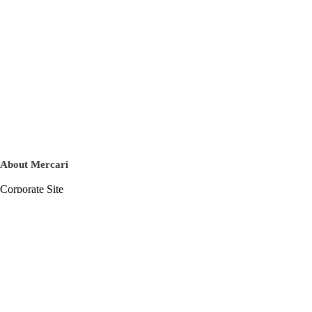
About Mercari
Corporate Site
Mercari Careers
Latest News
Official Blog
Press Kit
Mercari US
m department
Help
Help Center