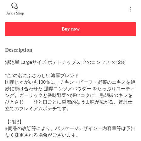
Ask a Shop
Buy now
Description
湖池屋 Largeサイズ ポテトチップス 金のコンソメ ✕12袋

”金”の名にふさわしい濃厚ブレンド

国産じゃがいも100％に、チキン・ビーフ・野菜のエキスを絶
妙に掛け合わせた 濃厚コンソメパウダー をたっぷりコーティ
ング。ガーリックと香味野菜の深いコクに、黒胡椒のキレを
ひとさじ――ひと口ごとに重層的なうま味が広がる、贅沢仕
立てのプレミアムポテチです。

【特記】

※商品の改訂等により、パッケージデザイン・内容量等は予告
なく変更される場合がございます。
