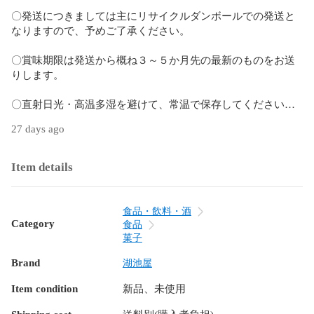
〇発送につきましては主にリサイクルダンボールでの発送と
なりますので、予めご了承ください。

〇賞味期限は発送から概ね３～５か月先の最新のものをお送
りします。

〇直射日光・高温多湿を避けて、常温で保存してください。

27 days ago
【原材料名】

馬鈴薯（日本：遺伝子組換えでない）、植物油、砂糖、食
塩、香辛料（大豆を含む）、ぶどう糖、ミートエキス調味パ
Item details
ウダー（乳成分・小麦・ごま・大豆・鶏肉・豚肉を含む）、
たんぱく加水分解物（大豆を含む）、酵母エキスパウダー、
オリゴ糖、香味油（小麦・大豆を含む）、りんご果汁パウダ
食品・飲料・酒
ー／調味料（アミノ酸等）、酸味料、パプリカ色素、甘味料
Category
食品
（スクラロース、ステビア、カンゾウ）、香料、香辛料抽出
菓子
物
Brand
湖池屋
Item condition
新品、未使用