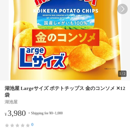
1
/
2
湖池屋 Largeサイズ ポテトチップス 金のコンソメ ✕12
袋
湖池屋
3,980
+ Shipping fee ¥0~1,000
¥
0