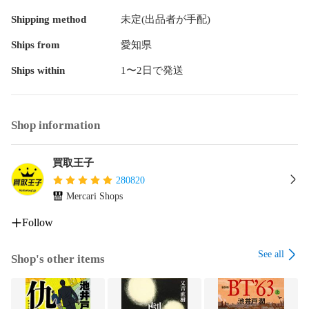
Shipping method
未定(出品者が手配)
Ships from
愛知県
Ships within
1〜2日で発送
Shop information
買取王子
280820
Mercari Shops
Follow
See all
Shop's other items