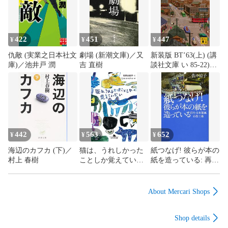
422
451
447
¥
¥
¥
仇敵 (実業之日本社文
劇場 (新潮文庫)／又
新装版 BT’63(上) (講
庫)／池井戸 潤
吉 直樹
談社文庫 い 85-22)／
池井戸 潤
442
563
652
¥
¥
¥
海辺のカフカ (下)／
猫は、うれしかった
紙つなげ! 彼らが本の
村上 春樹
ことしか覚えていな
紙を造っている: 再
い (幻冬舎文庫)／石
生・日本製紙石巻工
黒 由紀子
場 (ハヤカワ文庫 NF
486)／佐々 涼子
About Mercari Shops
Shop details