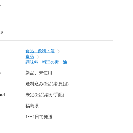
ls
食品・飲料・酒
食品
調味料・料理の素・油
n
新品、未使用
送料込み(出品者負担)
hod
未定(出品者が手配)
福島県
1〜2日で発送