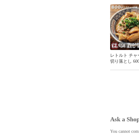
のたれ 麻辣醬
万能調味料
2,950
¥
レトルト チャ
切り落とし 600
100g×6袋 常
包装 激安 訳あ
ラ 専用たれ付 
ーメン 会津ブ
Ask a Sho
You cannot comme