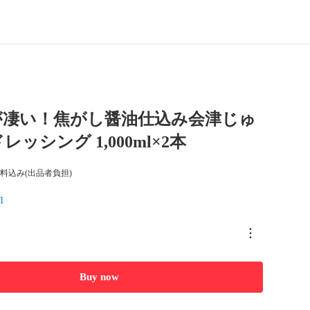
が凄い！焦がし醤油仕込み会津じゅ
ッシング 1,000ml×2本
料込み(出品者負担)
1
Buy now