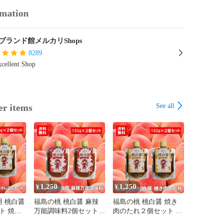
rmation
ブランド館メルカリShops
8289
cellent Shop
See all
er items
1,250
1,250
¥
¥
 桃白醤
福島の桃 桃白醤 麻辣
福島の桃 桃白醤 焼き
ト 焼肉
万能調味料2個セット
肉のたれ２個セット 無