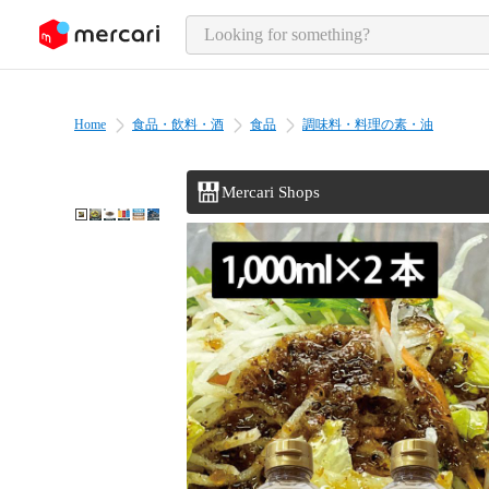
o page content
Home
食品・飲料・酒
食品
調味料・料理の素・油
Mercari Shops