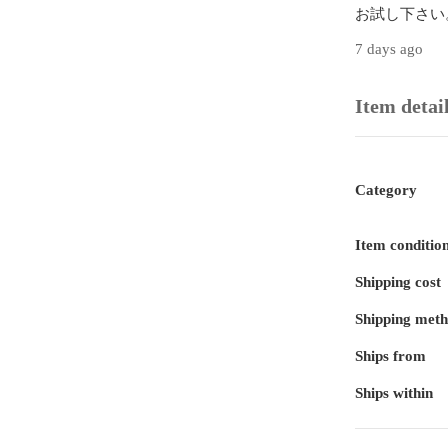
7 days ago
Item detai
Category
Item conditio
Shipping cost
Shipping met
Ships from
Ships within