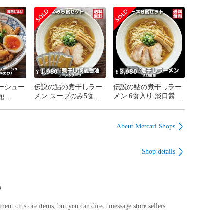
 桃香る
無添加 化学調味料不使
添加 化学調味料不使用
用 麻辣湯 中華料理 万
肉料理 万能だれ 福島
能調味料 会津ブランド
県産桃使用 焼肉 野菜
館 福島県産桃使用
炒め タレ 会津ブラン
ド館
1,980
3,980
¥
¥
ーシュー
伝説の鮎の煮干しラー
伝説の鮎の煮干しラー
g
メン スープのみ5食セ
メン 6食入り 淡口醤油
温保存 個
ット 淡口醤油 パーフ
パーフェクトラーメン
り 豚バ
ェクトラーメン 国産鮎
国産鮎 多加水細麺 鮎
焼豚 ラ
鮎煮干し香味油 希少ラ
煮干し香味油 希少ラー
About Mercari Shops
ランド館
ーメン 限定 会津ブラ
メン 限定 会津ブラン
ンド館
ド館
Shop details
p
nt on store items, but you can direct message store sellers