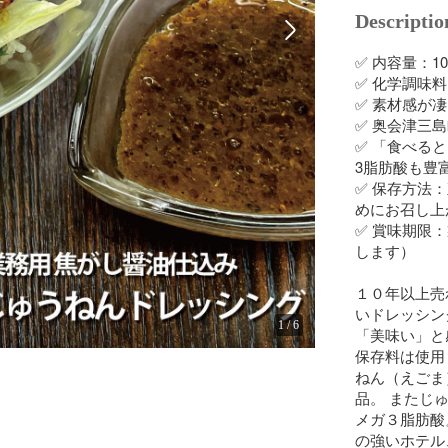
Descriptio
✅️ 内容量：10
✅ 化学調味
✅ 素材感が
✅ 奥会津三
✅ 「食べる
3脂肪酸も豊富
✅ 保存方法
めにお召し上
✅ 賞味期限
します）

１０年以上売
いドレッシン
1
/
6
「美味い」と
保存料は使用
ねん（えごま
品。 またじ
メガ３脂肪酸
の強いホテル