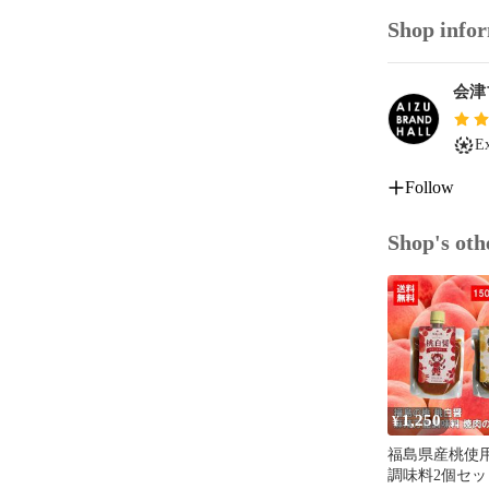
Shop info
会津
Ex
Follow
Shop's oth
1,250
¥
福島県産桃使用
調味料2個セッ