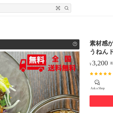
素材感
うねんドレ
3,200
送
¥
Ask a Shop