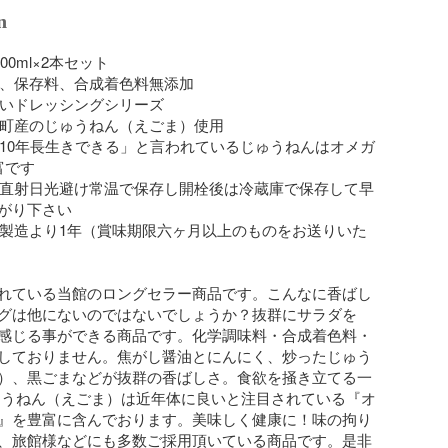
n
00ml×2本セット

料、保存料、合成着色料無添加

凄いドレッシングシリーズ

島町産のじゅうねん（えごま）使用

と10年長生きできる」と言われているじゅうねんはオメガ
です

：直射日光避け常温で保存し開栓後は冷蔵庫で保存して早
がり下さい

：製造より1年（賞味期限六ヶ月以上のものをお送りいた
れている当館のロングセラー商品です。こんなに香ばし
グは他にないのではないでしょうか？抜群にサラダを
感じる事ができる商品です。化学調味料・合成着色料・
しておりません。焦がし醤油とにんにく、炒ったじゅう
）、黒ごまなどが抜群の香ばしさ。食欲を掻き立てる一
ゅうねん（えごま）は近年体に良いと注目されている『オ
』を豊富に含んでおります。美味しく健康に！味の拘り
、旅館様などにも多数ご採用頂いている商品です。是非