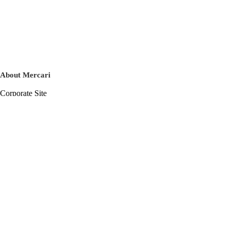
About Mercari
Corporate Site
Mercari Careers
Latest News
Official Blog
Press Kit
Mercari US
m department
Help
Help Center
Inquiry History List
Privacy Policy & Terms of Service
Terms of Service
Privacy Policy