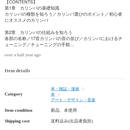
【CONTENTS】

第1章　カリンバの基礎知識

カリンバの種類を知ろう／カリンバ選びのポイント／初心者
にオススメのカリンバ

第2章　カリンバの仕組みを知ろう

各部の名称／17音カリンバの音の並び／カリンバにおけるチ
ューニング／チューニングの手順

over a half year ago
第3章　音を出してみよう

カリンバの構え方／鍵盤の弾き方／ドレミ〜を弾こう／簡単
なメロディを弾こう

Item details
第4章　楽譜の見方を覚えよう

小節と拍／音符と休符の種類

本・雑誌・漫画
Category
本
第5章　いろいろなメロディを演奏してみよう

アート・デザイン・音楽
大きな栗の木の下で／春が来た／海／アメイジング・グレイ
Item condition
新品、未使用
ス／赤とんぼ／シャボン玉／アイアイ／ハッピー・バースデ
ー・トゥ・ユー／大きな古時計／ダニー・ボーイ／さんぽ

Shipping cost
送料込み(出品者負担)
第6章　伴奏を入れて弾こう
