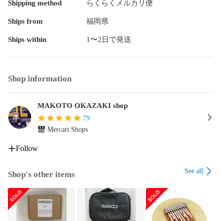
Shipping method
らくらくメルカリ便
和音とは？／2音を同時に弾く／スライドで3音鳴らす／スラ
イドで「きらきら星」を弾く／伴奏を入れて「海」を弾こう
Ships from
福岡県
／伴奏を入れて「大きな古時計」を弾こう

Ships within
1〜2日で発送
第7章　人気曲に挑戦

小さな恋のうた／風のとおり道／いつも何度でも／やさしさ
Shop information
に包まれたなら／涙そうそう／愛の花／Merry Christmas Mr. 
Lawrence／海の見える街

MAKOTO OKAZAKI shop
付録

79
弾きたい曲をカリンバ用にアレンジするには／コード構成音
Mercari Shops
と鍵盤の関係／カリンバを自在に演奏するための練習フレー
ズ集
Follow
See all
Shop's other items