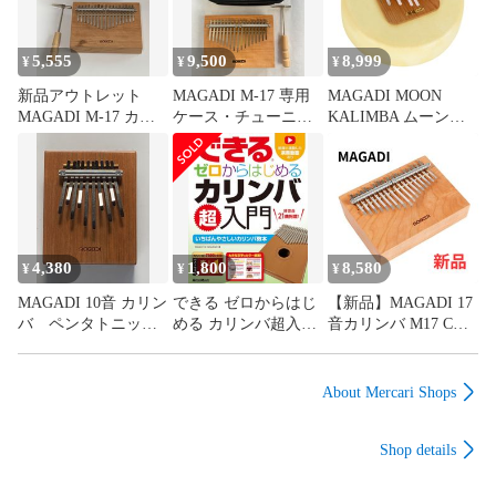
5,555
9,500
8,999
¥
¥
¥
新品アウトレット
MAGADI M-17 専用
MAGADI MOON
MAGADI M-17 カリ
ケース・チューニン
KALIMBA ムーンカ
ンバ 17音Cメジャー
グハンマー セット
リンバ ペンタトニ
Cメジャー17音
ック
4,380
1,800
8,580
¥
¥
¥
MAGADI 10音 カリン
できる ゼロからはじ
【新品】MAGADI 17
バ ペンタトニック
める カリンバ超入門
音カリンバ M17 Cメ
スケール
Makoto Okazaki リッ
ジャースケール チュ
トーミュージック
ーニングハンマー付
About Mercari Shops
Shop details