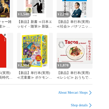
1,540
2,200
¥
¥
チャー雑
【新品】新書 ≪日本エ
【新品】単行本(実用)
楽≫ 付
ッセイ・随筆≫ 新版-
≪社会≫ パナソニック
026年9
地球生まれで旅育ち-ヤ
コネクト / 上阪徹
マザキマリ流人生論
2,904
1,870
¥
¥
(実用)
【新品】単行本(実用)
【新品】単行本(実用)
長時代の
≪児童書≫ ポケモン空
≪レシピ≫ おうちでタ
田基樹
想科学読本 4巻セット /
コス!!タコスはメキシ
柳田理科雄 / 姫野かげ
コ版おにぎりだ+I120!
まる
About Mercari Shops
Shop details