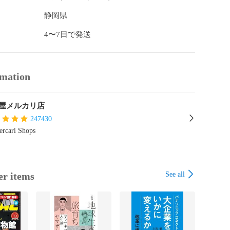
静岡県
4〜7日で発送
rmation
屋メルカリ店
247430
rcari Shops
See all
er items