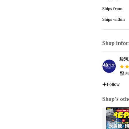
Ships from
Ships within
Shop info
駿河
Me
Follow
Shop's oth