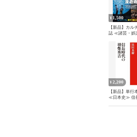
1,500
¥
【新品】カル
誌 ≪諸芸・娯
録付)BE-PAL 2
月号
2,200
¥
【新品】単行本
≪日本史≫ 信
羽柴秀吉 / 黒