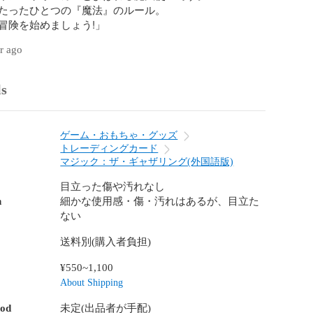
たったひとつの『魔法』のルール。

冒険を始めましょう!」
ar ago
ls
ゲーム・おもちゃ・グッズ
トレーディングカード
マジック：ザ・ギャザリング(外国語版)
目立った傷や汚れなし
n
細かな使用感・傷・汚れはあるが、目立た
ない
送料別(購入者負担)
¥550~1,100
About Shipping
hod
未定(出品者が手配)