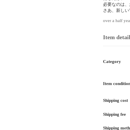
必要なのは、
さあ、新しい
over a half ye
Item detai
Category
Item conditio
Shipping cost
Shipping fee
Shipping met