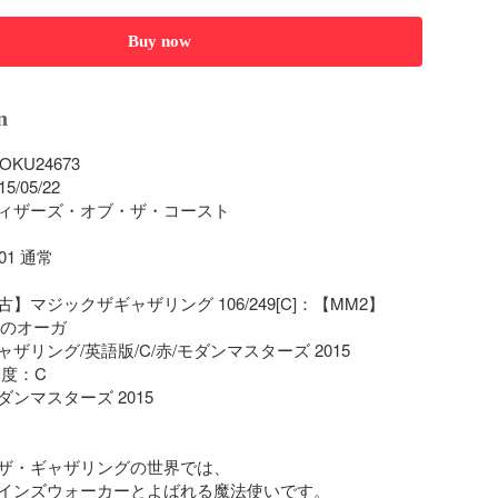
Buy now
n
U24673

05/22

ィザーズ・オブ・ザ・コースト

1 通常

】マジックザギャザリング 106/249[C]：【MM2】
/血のオーガ

ザリング/英語版/C/赤/モダンマスターズ 2015

度：C

ンマスターズ 2015

ザ・ギャザリングの世界では、

インズウォーカーとよばれる魔法使いです。
