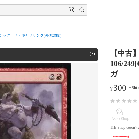
ジック：ザ・ギャザリング(外国語版)
【中古
106/24
ガ
300
+ Ship
¥
Ask a Shop
This Shop doesn’t a
1 remaining