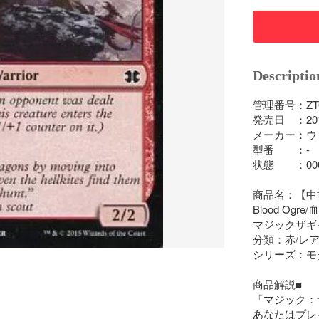
Descriptio
管理番号：ZTOK
発売日　：2015/
メーカー：ウ
型番　　：-

状態　　：000
商品名：【中古
Blood Ogre
マジックザギャ
分類：赤/レア
シリーズ：モダ
商品解説■

「マジック：
あなたはプレ