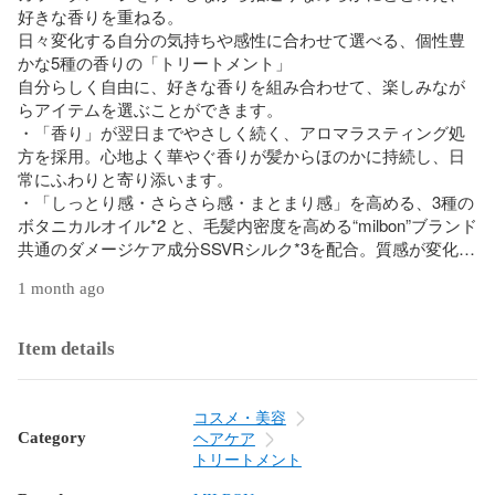
好きな⾹りを重ねる。

日々変化する自分の気持ちや感性に合わせて選べる、個性豊
かな5種の香りの「トリートメント」

自分らしく自由に、好きな香りを組み合わせて、楽しみなが
らアイテムを選ぶことができます。

・「香り」が翌日までやさしく続く、アロマラスティング処
方を採用。心地よく華やぐ香りが髪からほのかに持続し、日
常にふわりと寄り添います。

・「しっとり感・さらさら感・まとまり感」を高める、3種の
ボタニカルオイル*2 と、毛髪内密度を高める“milbon”ブランド
共通のダメージケア成分SSVRシルク*3を配合。質感が変化し
ていく「実感」を叶えながら、健やかな髪へと導きます。

1 month ago
やわらかな髪に導き、好きな香りをまとう　＜夕陽を表現し
たやわらかなローズと海風を思わせるグリーンなシトラス＞
Item details
コスメ・美容
Category
ヘアケア
トリートメント