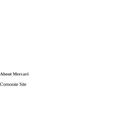
About Mercari
Corporate Site
Mercari Careers
Latest News
Official Blog
Press Kit
Mercari US
m department
Help