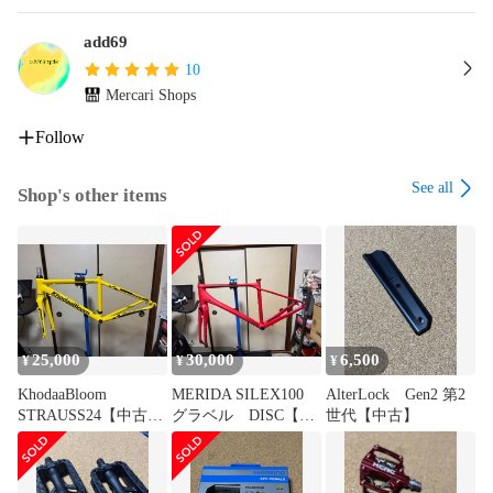
add69
10
Mercari Shops
Follow
See all
Shop's other items
25,000
30,000
6,500
¥
¥
¥
KhodaaBloom
MERIDA SILEX100
AlterLock Gen2 第2
STRAUSS24【中古】
グラベル DISC【中
世代【中古】
ジュニア イエロー
古】フレームセット