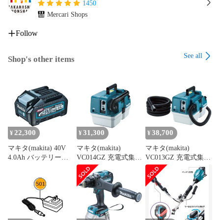
1450
Mercari Shops
Follow
See all
Shop's other items
22,300
31,300
38,700
¥
¥
¥
マキタ(makita) 40V
マキタ(makita)
マキタ(makita)
4.0Ah バッテリー
VC014GZ 充電式集じ
VC013GZ 充電式集じ
BL4040 A-69939 防塵
ん機 40Vmax 乾湿両
ん機 40Vmax 無線連
防滴性能:IP56
用 7.5L 吸水4.5L 最大
動対応 乾湿両用 7.5L
吸込165W 伸縮ホース
高性能フィルタ搭載
付 コンパクト 軽量モ
APT/IPX4対応 パワフ
デル パワフル吸引 低
ル吸引 低騒音
騒音