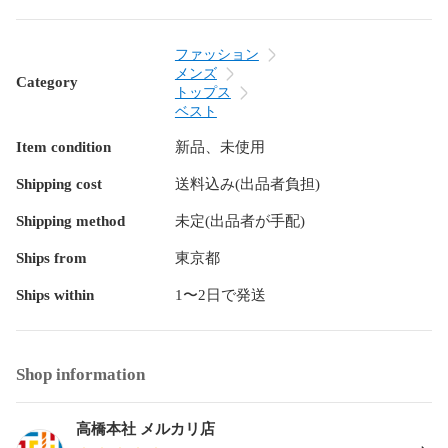
最長モード（20秒作動-90秒停止）：約50時間

冷たさをキープ！

ファッション
チャージボトルが溶けても、新しいボトルを入れ替えればす
メンズ
Category
ぐに冷却再開！市販の氷や冷凍ペットボトルでも代用可能。
トップス
ベスト
Item condition
新品、未使用
Shipping cost
送料込み(出品者負担)
Shipping method
未定(出品者が手配)
Ships from
東京都
Ships within
1〜2日で発送
Shop information
高橋本社 メルカリ店