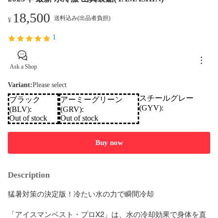
18,500
送料込み(出品者負担)
¥
1
Ask a Shop
Variant
:
Please select
スチールグレー
ブラック
アーミーグリーン
(GYV):
(BLV):
(GRV):
Out of stock
Out of stock
Buy now
Description
猛暑対策の決定版！冷たい水の力で瞬間冷却

「アイスマンベスト・プロX2」は、水の冷却効果で身体を直