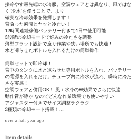
接冷やす最先端の水冷服。空調ウェアとは異なり、風ではな
く“冷水”を使うことで、より

確実な冷却効果を発揮します！

背負った瞬間ヒヤッと冷たい！

12時間連続稼働バッテリー付きで1日中使用可能

3段階の冷却モードで好みの冷たさを調整

薄型フラット設計で座り作業や狭い場所でも快適！

水と凍らせたボトルを入れるだけの簡単操作

簡単セットで即冷却！

背中のタンクに水と凍らせた専用ボトルを入れ、バッテリー
の電源を入れるだけ。チューブ内に冷水が流れ、瞬時に冷た
さを実感！

空調ウェアと併用OK！ 風＋水冷のW効果でさらに快適

動作音が静か なのでどんな作業環境でも使いやすい

アジャスター付きでサイズ調整ラクラク

3種類の冷却モード搭載！

over a half year ago
バッテリーのボタンひとつで切り替え可能

連続モード：約12時間稼働

長時間モード（20秒作動-45秒停止）：約40時間

Item details