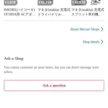
2,650
41,160
42,630
¥
¥
¥
HiKOKI(ハイコーキ)
マキタ(makita) 充電式
マキタ(makita) 充電式
UF18DA用 ACアダプ
ドライバドリル
スプリット草刈機
ター 378994 項番501
DF003GZ 40Vmax
MUX02GZ Uハンドル
180N-m 中速モード 3
【モーター部のみ】
段変速 木工50mm 鉄
40Vmax対応 高出力ブ
About Mercari Shops
工20mm 座掘り76mm
ラシレスモーター 軽
本体のみ
量設計 防水IPX4
Shop details
JAN0197050014696
Ask a Shop
You cannot comment on store items, but you can direct message store
sellers
Ask a question