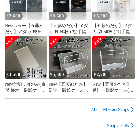
3,600
3,600
3,300
¥
¥
¥
Newカラー【五藤め
【五藤めだか】メダ
【五藤めだか】メダ
だか】メダカ 袋 50枚
カ 袋 50枚 (黒)手提げ
カ 袋 50枚 (白)手提げ
(グレー)手提げ 横見
横見 バッグ
横見 バッグ
バッグ
1,500
5,500
2,200
¥
¥
¥
New仕切り板のみ(筒
New【五藤めだか】
New【五藤めだか】
形 展示・撮影ケース
選別・撮影ケース(原
選別・撮影ケース(原
用)透明
点モデル3色セッ
点モデル)AB品(透明)
ト)AB品メダカ用
メダカ用
About Mercari Shops
Shop details