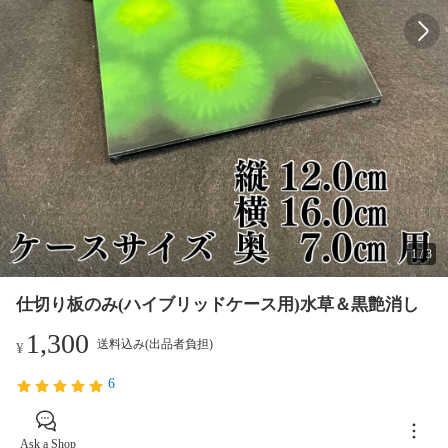
1
/
3
仕切り板のみ(ハイブリッドケース用)水草＆黒艶消し
1,300
送料込み(出品者負担)
¥
6
Ask a Shop