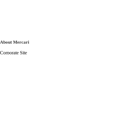
About Mercari
Corporate Site
Mercari Careers
Latest News
Official Blog
Press Kit
Mercari US
m department
Help
Help Center
Inquiry History List
Privacy Policy & Terms of Service
Terms of Service
Privacy Policy