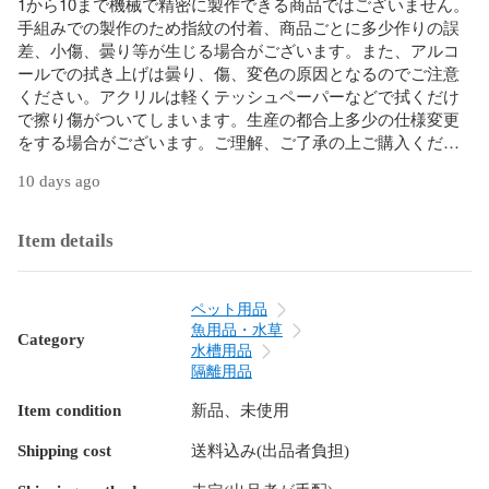
1から10まで機械で精密に製作できる商品ではございません。
手組みでの製作のため指紋の付着、商品ごとに多少作りの誤
差、小傷、曇り等が生じる場合がございます。また、アルコ
ールでの拭き上げは曇り、傷、変色の原因となるのでご注意
ください。アクリルは軽くテッシュペーパーなどで拭くだけ
で擦り傷がついてしまいます。生産の都合上多少の仕様変更
をする場合がございます。ご理解、ご了承の上ご購入くださ
い。

10 days ago
完璧を求める方のご購入はお控えください。 

※不良品が届いた場合はご連絡ください。早急に対応させて頂
Item details
きます。 
ペット用品
魚用品・水草
Category
水槽用品
隔離用品
Item condition
新品、未使用
Shipping cost
送料込み(出品者負担)