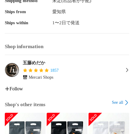
Shipping method
未定(出品者が手配)
Ships from
愛知県
Ships within
1〜2日で発送
Shop information
五藤めだか
1857
Mercari Shops
Follow
See all
Shop's other items