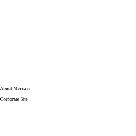
About Mercari
Corporate Site
Mercari Careers
Latest News
Official Blog
Press Kit
Mercari US
m department