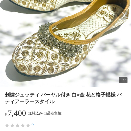
1
/
5
刺繍ジュッティ パーヤル付き 白×金 花と格子模様 パ
ティアーラースタイル
7,400
送料込み(出品者負担)
¥
0