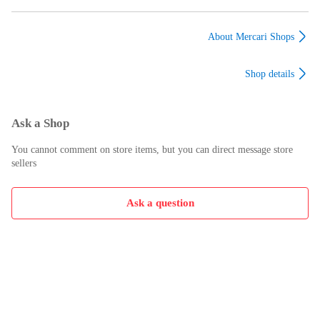
×華やかボタニカル花
ボタニカル花柄 コッ
ロの木模様 コットン
柄 コットン生地
トン生地 110cm幅
生地 110cm幅 50cm単
110cm幅 50cm単位販
50cm単位販売
位販売
About Mercari Shops
売
Shop details
Ask a Shop
You cannot comment on store items, but you can direct message store
sellers
Ask a question