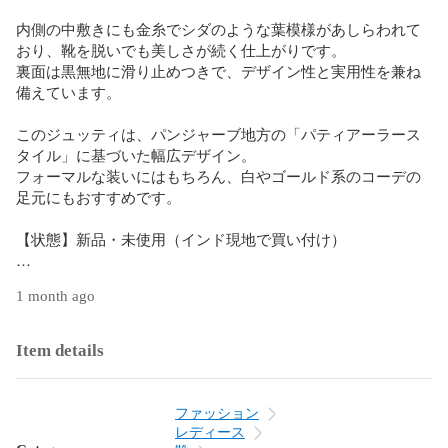
内側の中敷きにも金糸でシダのような葉模様があしらわれて
おり、靴を脱いでも美しさが続く仕上がりです。  

裏面は黒無地に滑り止めつきで、デザイン性と実用性を兼ね
備えています。

このジュッティは、パンジャーブ地方の「パティアーラース
タイル」に基づいた幅広デザイン。  

フォーマルな装いにはもちろん、白やゴールド系のコーデの
足元にもおすすめです。

【状態】新品・未使用（インド現地で買い付け）

⚠インド製品のため、刺繍のズレ・小さなほつれ・接着剤
1 month ago
跡・色ムラ等がある場合があります。  

⚠ジュッティは毎年デザインが変わるため、同じ商品の再入
荷は未定です。気になる方はお早めにどうぞ。

Item details
#雑貨屋かいらり #ジュッティ #刺繍靴 #パーヤル付き #白い靴 
#インド靴 #民族シューズ #格子模様 #花刺繍 #パティアーラー
ファッション
スタイル
レディース