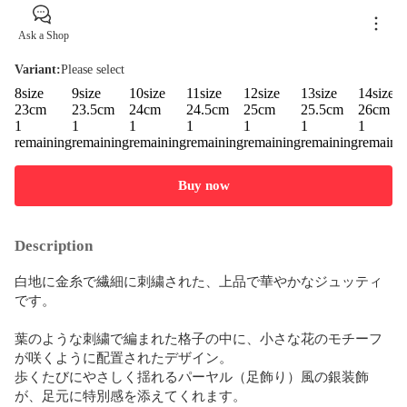
Ask a Shop
Variant
:
Please select
8size
9size
10size
11size
12size
13size
14size
23cm
23.5cm
24cm
24.5cm
25cm
25.5cm
26cm
1
1
1
1
1
1
1
remaining
remaining
remaining
remaining
remaining
remaining
remaini
Buy now
Description
白地に金糸で繊細に刺繍された、上品で華やかなジュッティ
です。

葉のような刺繍で編まれた格子の中に、小さな花のモチーフ
が咲くように配置されたデザイン。  

歩くたびにやさしく揺れるパーヤル（足飾り）風の銀装飾
が、足元に特別感を添えてくれます。
