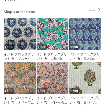
See all
Shop's other items
800
800
800
¥
¥
¥
インド ブロックプリ
インド ブロックプリ
インド ブロックプリ
ント 布｜ブルー×ホ
ント 布｜白地×ター
ント 布｜青と白のシ
ワイト メダリオン花
コイズグリーン花と
ノワズリ風 花柄 コッ
柄 コットン生地
唐草模様 コットン生
トン生地 110cm幅
110cm幅 50cm単位販
地 110cm幅 50cm単位
50cm単位販売
売
販売
800
800
800
¥
¥
¥
インド ブロックプリ
インド ブロックプリ
インド ブロックプリ
ント 布｜オリーブ地
ント 布｜グレー地×
ント 布｜白地×ザク