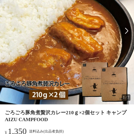
1
/
7
ごろごろ豚角煮贅沢カレー210ｇ×2個セット キャンプ
AIZU CAMPFOOD
1,350
送料込み(出品者負担)
¥