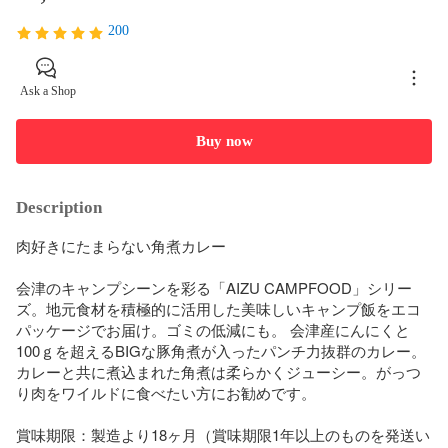
200
Ask a Shop
Buy now
Description
肉好きにたまらない角煮カレー

会津のキャンプシーンを彩る「AIZU CAMPFOOD」シリー
ズ。地元食材を積極的に活用した美味しいキャンプ飯をエコ
パッケージでお届け。ゴミの低減にも。 会津産にんにくと
100ｇを超えるBIGな豚角煮が入ったパンチ力抜群のカレー。
カレーと共に煮込まれた角煮は柔らかくジューシー。がっつ
り肉をワイルドに食べたい方にお勧めです。

賞味期限：製造より18ヶ月（賞味期限1年以上のものを発送い