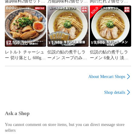
醤調味料2個セット
万能調味料2個セット
肉のたれ２個セット
焼肉のたれ 麻辣醬 桃
無添加 化学調味料不
無添加 化学調味料不
香る 万能調味料
使用 麻辣湯 中華料理
使用 肉料理 万能だれ
万能調味料 会津ブラ
福島県産桃使用 焼肉
ンド館 福島県産桃使
野菜炒め タレ 会津ブ
用
ランド館
2,950
1,980
3,980
¥
¥
¥
レトルト チャーシュ
伝説の鮎の煮干しラ
伝説の鮎の煮干しラ
ー 切り落とし 600g
ーメン スープのみ5
ーメン 6食入り 淡口
100g×6袋 常温保存 個
食セット 淡口醤油 パ
醤油 パーフェクトラ
包装 激安 訳あり 豚
ーフェクトラーメン
ーメン 国産鮎 多加水
バラ 専用たれ付 焼豚
国産鮎 鮎煮干し香味
細麺 鮎煮干し香味油
About Mercari Shops
ラーメン 会津ブラン
油 希少ラーメン 限定
希少ラーメン 限定 会
ド館
会津ブランド館
津ブランド館
Shop details
Ask a Shop
You cannot comment on store items, but you can direct message store
sellers