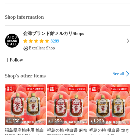
Shop information
会津ブランド館メルカリShops
8289
Excellent Shop
Follow
See all
Shop's other items
1,250
1,250
1,250
¥
¥
¥
福島県産桃使用 桃白
福島の桃 桃白醤 麻辣
福島の桃 桃白醤 焼き