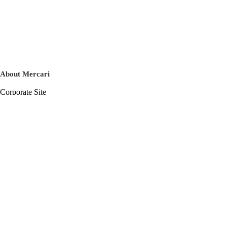
About Mercari
Corporate Site
Mercari Careers
Latest News
Official Blog
Press Kit
Mercari US
m department
Help
Help Center
Inquiry History List
Privacy Policy & Terms of Service
Terms of Service
Privacy Policy