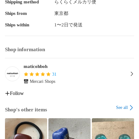
Shipping method
らくらくメルカリ便
ブルー

グリーン

Ships from
東京都
イエロー

ゆらゆらピアス

Ships within
1〜2日で発送
ゆれるピアス

ヒーラー

サージカルステンレス

Shop information
金属アレルギー対応

レジン

パワーストーン

maticohboh
ハンドメイド

31
一点もの

Mercari Shops
幸せが訪れますように

maticohboh

Follow
Wishing you happiness

See all
Shop's other items