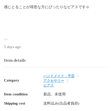
感じとることが得意な方にぴったりなピアスです☺︎

5 days ago
Item details
サイズ

右側:縦11.1mm横4.8mm奥行6.1mm

左側:縦9.0mm横11.6mm奥行12.0mm

ハンドメイド・手芸
Category
アクセサリー
ピアス
Item condition
新品、未使用
Shipping cost
送料込み(出品者負担)
シーグラス
