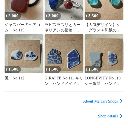
2,000
3,000
3,500
¥
¥
¥
ジャスパーのヘアゴ
ラピスラズリとカー
【人気デザイン】シ
ム No.115
ネリアンの指輪
ーグラス＋和紙のピ
No.114
アス No.113
1,500
1,500
1,500
¥
¥
¥
風 No.112
GIRAFFE No.111 キリ
LONGEVITY No.110
ン ハンドメイド
シー陶器 ハンドメ
ピアス シー陶器
イド 海からの贈り
陶器 海からの贈り
物 長寿 寿 お祝
物
い 一点もの
About Mercari Shops
Shop details