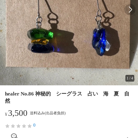
1
/
4
healer No.86 神秘的 シーグラス 占い 海 夏 自
然
3,500
送料込み(出品者負担)
¥
0