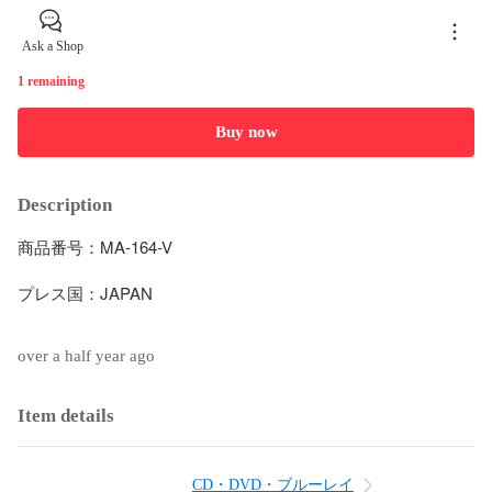
Ask a Shop
1 remaining
Buy now
Description
商品番号：MA-164-V

プレス国：JAPAN

over a half year ago
Item details
CD・DVD・ブルーレイ