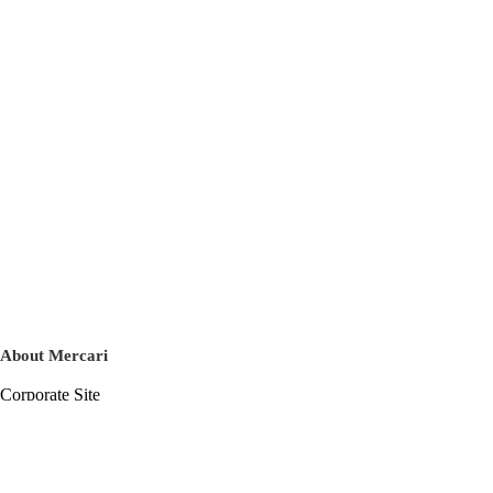
About Mercari
Corporate Site
Mercari Careers
Latest News
Official Blog
Press Kit