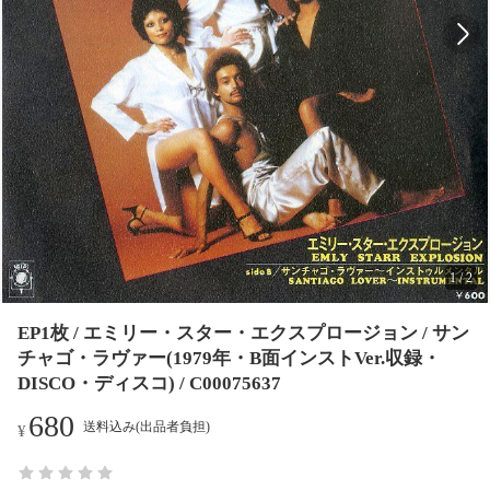
1
/
2
EP1枚 / エミリー・スター・エクスプロージョン / サン
チャゴ・ラヴァー(1979年・B面インストVer.収録・
DISCO・ディスコ) / C00075637
680
送料込み(出品者負担)
¥