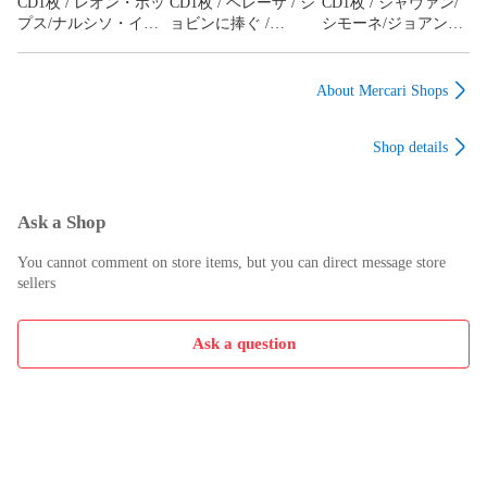
CD1枚 / レオン・ポッ
CD1枚 / ベレーザ / ジ
CD1枚 / ジャヴァン/
プス/ナルシソ・イエ
ョビンに捧ぐ /
シモーネ/ジョアン・
ペス/ニーノ・ロー
D00183038
ボスコほか / サウー
タ・グランド・オー
ジ・サウダージ /
ケストラほか / スク
D00183037
About Mercari Shops
リーン・ミュージッ
ク・イヤーズ・エデ
Shop details
Ask a Shop
You cannot comment on store items, but you can direct message store
sellers
Ask a question