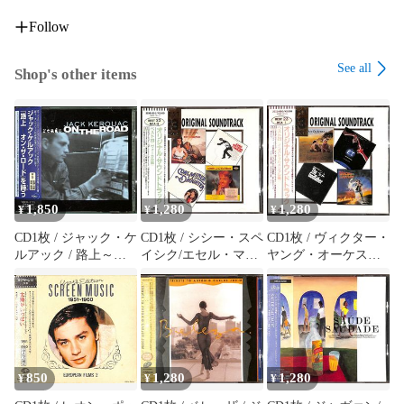
Follow
See all
Shop's other items
1,850
1,280
1,280
¥
¥
¥
CD1枚 / ジャック・ケ
CD1枚 / シシー・スペ
CD1枚 / ヴィクター・
ルアック / 路上～オ
イシク/エセル・マー
ヤング・オーケスト
ン・ザ・ロードを詩
マン/フレッド・アス
ラ/スコット・ジョブ
(うた)う / D00183064
テアほか / サント
リンほか / オリジナ
ラ・ベスト(ヴォーカ
ル・サウンドトラッ
ル編) / D00183054
ク・ベスト23(インス
トゥルメンタル編)
850
1,280
1,280
¥
¥
¥