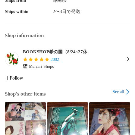
Ships from
静岡県
Ships within
2〜3日で発送
Shop information
BOOKSHOP希の国（8/24~27休
2002
Mercari Shops
Follow
See all
Shop's other items