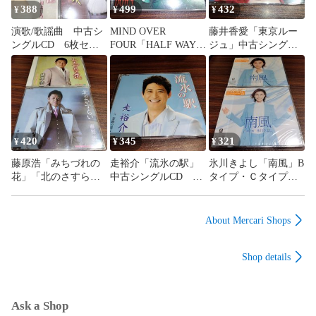
388
499
432
¥
¥
¥
演歌/歌謡曲 中古シ
MIND OVER
藤井香愛「東京ルー
ングルCD 6枚セッ
FOUR「HALF WAY
ジュ」中古シングル
ト 訳あり処分特価
DOWN」輸入盤中古
CD 演歌/歌謡曲 管
品 管理番号260806-
CD オルタナティヴ
理番号260806-140
311
メタル 管理番号
260806-140
420
345
321
¥
¥
¥
藤原浩「みちづれの
走裕介「流氷の駅」
氷川きよし「南風」B
花」「北のさすら
中古シングルCD 演
タイプ・Ｃタイプ
い」中古シングル
歌/歌謡曲 管理番号
未開封シングルCD
CD 2枚セット 演
260806-140
2枚セット 演歌/歌
歌/歌謡曲 管理番号
謡曲 管理番号
About Mercari Shops
260806-140
260806-140
Shop details
Ask a Shop