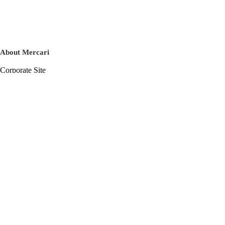
About Mercari
Corporate Site
Mercari Careers
Latest News
Official Blog
Press Kit
Mercari US
m department
Help
Help Center
Inquiry History List
Privacy Policy & Terms of Service
Terms of Service
Privacy Policy
Cookie Policy
Basic Policy on the Management of Personal Data Security