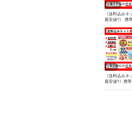
2,200
¥
《送料込みネ
最安値‼︎》 携
緊急ミニトイレ
入り 男女兼用
の悩み解消 ト
運転手必見 使
に固まりこぼ
なし サンコー
使用 メーカー
『防災士&災
625
¥
理士オススメ
《送料込みネ
最安値‼︎》携
緊急ミニトイレ
入り 男女兼用
の悩み解消 ト
運転手必見 使
に固まりこぼ
なし サンコー
使用 メーカー
『防災士&災
理士オススメ