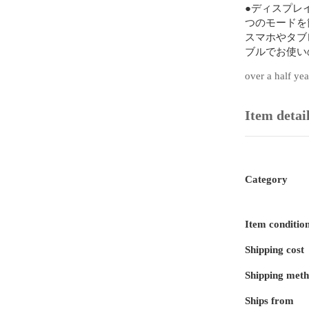
●ディスプレイ
つのモードを簡
スマホやタブ
ブルでお使い
お好みの音楽
over a half ye
●6Wアンプ
ちろんのこと
ます。（ディ
Item detai
●充電式大容
FM試聴や音
《販売者から》
★初期不良は
Category
いただきます。
★お客様都合
でご了承くだ
Item conditio
★国内工場に
Shipping cost
OP袋にて包
★プチプチで
Shipping met
で発送させて
★ご不明な点
Ships from