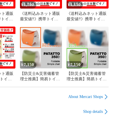
1,700
1,150
¥
¥
ット通販
《送料込みネット通販
《送料込みネット通販
帯トイレ
最安値‼︎》携帯トイレ
最安値‼︎》携帯トイレ
 4袋8個
緊急ミニトイレ 3袋6個
緊急ミニトイレ 2袋4個
 渋滞時
入り 男女兼用 渋滞時
入り 男女兼用 渋滞時
ラック
の悩み解消 トラック
の悩み解消 トラック
用後すぐ
運転手必見 使用後すぐ
運転手必見 使用後すぐ
れる心配
に固まりこぼれる心配
に固まりこぼれる心配
 新品未
なし サンコー 新品未
なし サンコー 新品未
正規品
使用 メーカー正規品
使用 メーカー正規品
害備蓄管
『防災士&災害備蓄管
『防災士&災害備蓄管
7,150
7,150
¥
¥
』
理士オススメ』
理士オススメ』
ット通販
【防災士&災害備蓄管
【防災士&災害備蓄管
帯トイレ
理士推薦】簡易トイレ
理士推薦】簡易トイレ
 1袋2個
にもなるオシャレな折
にもなるオシャレな折
 渋滞時
りたたみ椅子
りたたみ椅子
ラック
PATATTO350 ＋（オレ
PATATTO350 ＋（グリ
About Mercari Shops
用後すぐ
ンジ）
ーン）
れる心配
Shop details
 新品未
正規品
害備蓄管
』