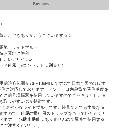
Buy now
n
覧いただきありがとうございます☆☆

囲気　ライトブルー

持ち運びに便利

わいいデザイン♪

コード付属（※コンセントは別売り）

受信許容範囲が76〜108MHzですので日本全国のほぼす
受信に対応しております。アンテナは内蔵型で受信感度を
めに信号増幅器を使用していますのでクッキリとした音
き取りやすいのが特徴です。

ても爽やかなライトブルーです。軽量でとても丈夫な造
ますので、付属の携行用ストラップをつけていただくと
べます。（※防水機能はありませんので屋外で使用する
にご注意ください。）
