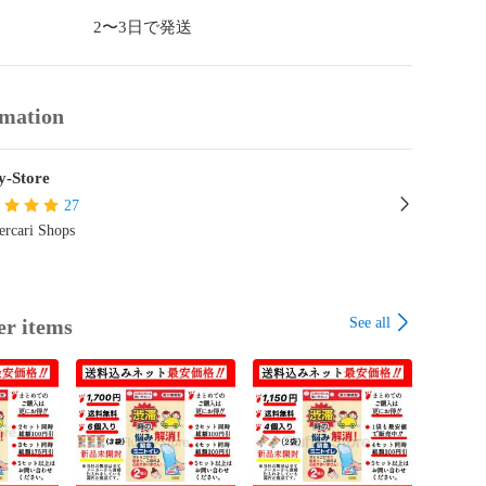
方へ》

2〜3日で発送
ている写真は全て弊社がプロカメラマンに依頼をして制作
の著作物です。

無断掲載された場合にはメルカリShops事務局に通報いた
rmation
も転用中断されない場合は、しかるべき法的措置を取らせ
す。
y-Store
27
rcari Shops
See all
er items