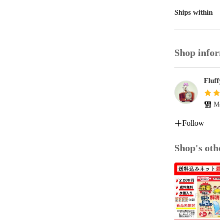
《同業他社の
Ships within
注1）掲載し
している弊社
注2）転用・
Shop info
します。

注3）それで
ていただきま
Fluff
Me
Follow
Shop's oth