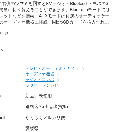
右側のツマミを回すとFMラジオ・Bluetooth・AUXの3
単に切り替えることができます。Bluetoothモードでは
レットなどを接続・AUXモードは付属のオーディオケー
のオーディオ機器に接続・MicroSDカードを挿入すれば
を再生することができます。

ar ago
を搭載していますので、室内で静寂な音楽を聴くことはも
屋外に持ち出した時も大音量で音楽を楽しんでいただけ
スプレイ左側のツマミを回すと音量調整ができます。）

ls
量バッテリーの採用により1回のフル充電で最大9時間の
楽再生を楽しむことができます。

テレビ・オーディオ・カメラ


オーディオ機器
取引メッセージよりご連絡くだされば早急に対応させて
ラジオ・コンポ


ラジオ・ラジカセ
による返品はいかなる場合でもお受け付け出来ませんの
さい。

n
新品、未使用
て日本人スタッフが1つ1つ検品・清掃の上、プチプチと
送料込み(出品者負担)
装しております。

丁寧に包んで匿名配送で追跡可能ならくらくメルカリ便
hod
らくらくメルカリ便
いただきます。

がありましたらお気軽にコメントください！

愛媛県