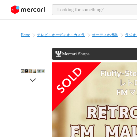
o page content
Home
テレビ・オーディオ・カメラ
オーディオ機器
ラジオ
Mercari Shops