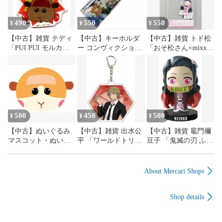
490
550
550
¥
¥
¥
【中古】雑貨 テディ
【中古】キーホルダ
【中古】雑貨 トド松
「PUI PUI モルカー
ー コンヴィクション
「おそ松さん×mixx
デザインアクリルキ
(昇進) 「アークナイ
garden
ーホルダーコレクシ
ツ 通行認証5.0」 中
COLLABOLATION
ョン＜10＞」
国限定
CAFE 第2弾 トレーデ
ィングSNS風アクリ
ルキーホルダー」
500
450
500
¥
¥
¥
【中古】ぬいぐるみ
【中古】雑貨 出水公
【中古】雑貨 竈門禰
マスコット・ぬいぐ
平 「ワールドトリガ
豆子 「鬼滅の刃 ふる
るみバッジ ポテト
ー アクリルキーホル
ふるマスコット A-
「PUI PUI モルカー
ダー 06.スーツver.」
BOX」
おまんじゅうにぎに
About Mercari Shops
ぎマスコット」
Shop details