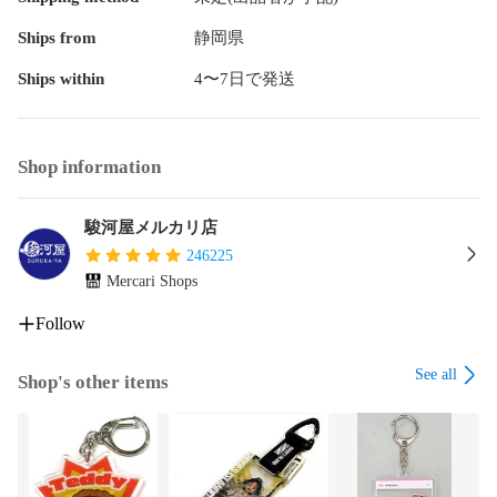
Ships from
静岡県
Ships within
4〜7日で発送
Shop information
駿河屋メルカリ店
246225
Mercari Shops
Follow
See all
Shop's other items