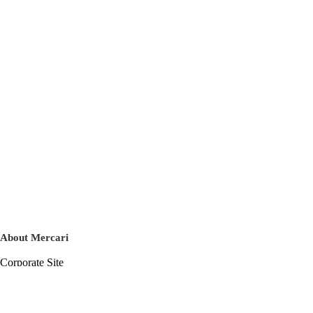
About Mercari
Corporate Site
Mercari Careers
Latest News
Official Blog
Press Kit