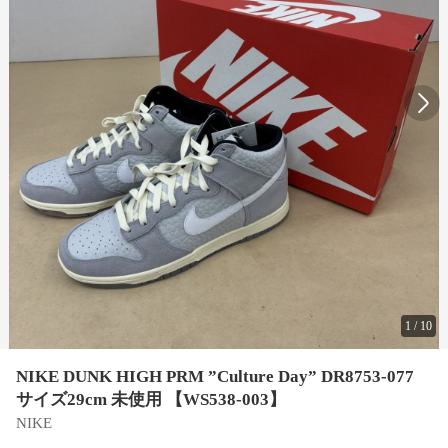
1
/
10
NIKE DUNK HIGH PRM ”Culture Day” DR8753-077
サイズ29cm 未使用 【WS538-003】
NIKE