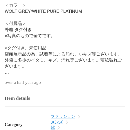
＜カラー＞

WOLF GREY/WHITE PURE PLATINUM

＜付属品＞

外箱 タグ付き

※写真のもので全てです。

※タグ付き、未使用品

店頭展示品の為、試着等による汚れ、小キズ等ございます。

外箱に多少のイタミ、キズ、汚れ等ございます。薄紙破れご
ざいます。

ランク :　SA　

over a half year ago
＜ランク一覧＞

N ：新品・未使用の商品

Item details
S ：ほぼ新品同様の商品

ファッション
A ：多少の傷や汚れはあるが状態の良い商品

メンズ
Category
靴