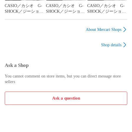
CASIO／カシオ G-
CASIO／カシオ G-
CASIO／カシオ G-
SHOCK／ジーショッ
SHOCK／ジーショッ
SHOCK／ジーショッ
ク GWR-B1000
ク MTG-B2000BD
ク GM-B2100LL
GRAVITYMASTER／
MT-G 電波ソーラ
LEAGUE of
グラビティマスタ
ー モバイルリン
LEGENDS／リーグオ
About Mercari Shops
ー 電波ソーラー
ク 【TM0150-
ブレジェンズ コラ
モバイルリンク
005】 274
ボ 電波ソーラー
Shop details
【TM0152-005】
モバイルリンク
274
【TM0148-005】
274
Ask a Shop
You cannot comment on store items, but you can direct message store
sellers
Ask a question