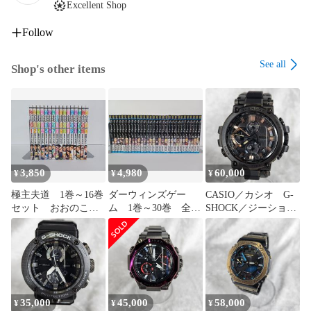
Excellent Shop
●商品状態を確認の上で出品をしておりますが、

　見落とし等ある可能性もございますので、

Follow
　神経質な方はご購入をお控えください。

See all
Shop's other items
●こちらの商品は埼玉県からの発送となります。

●なお、土・日・祝日はメール返信・発送等はしておりませ
ん。

　予めご了承ください。

【管理番号】WS538-003
3,850
4,980
60,000
¥
¥
¥
極主夫道 1巻～16巻
ダーウィンズゲー
CASIO／カシオ G-
セット おおのこう
ム 1巻～30巻 全巻
SHOCK／ジーショッ
すけ 【B0019-001】
セット
ク MT-G MTG-
■13
FLIPFLOPs
B1000 Formless太
【B0018-001】■13
極 陳英傑 電波ソ
ーラー モバイルリ
ンク 【TM0153-
005】 274
35,000
45,000
58,000
¥
¥
¥