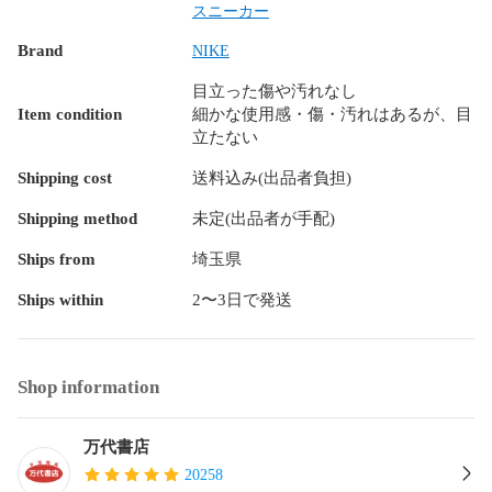
B ：使用感の他、傷や汚れのある商品

スニーカー
Brand
NIKE
C ：全体的な使用感の他、傷や汚れの多い商品

目立った傷や汚れなし
D ：かなり大きな傷みがある難あり商品

Item condition
細かな使用感・傷・汚れはあるが、目
立たない
※S～CランクはUSED品となりますので、

　使用感をご理解の上でご購入下さい。

Shipping cost
送料込み(出品者負担)
Shipping method
未定(出品者が手配)
＜備考＞

Ships from
埼玉県
※他ECサイト、店頭併売品となりますので

Ships within
2〜3日で発送
　売り切れの際はご容赦ください。

●照明の関係により写しきれない傷や汚れ等があったり、

　写真と実物の色に若干の誤差が生じる場合がございます。

Shop information
●また、色や素材感等に注意して撮影をしておりますが、

　撮影状況やご覧になられているブラウザ等により、

万代書店
　色味・質感等が異なって見える場合もございます。

20258