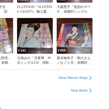
中古
ELLEFSON「SLEEPIN
大庭照子「笑顔のマー
ト 訳あ
G GIANTS」輸入盤中
チ」未開封シングル
 管理番
古2CD ヘヴィメタ
CD 童謡 管理番号
ル 管理番号260807-
260807-200
200
345
999
¥
¥
太郎笠」
立樹みか「月夜華」中
真木柚布子「助六さん
」未開封
古シングルCD 演歌/
／なごり月」未開封シ
2枚セッ
歌謡曲 管理番号
ングルCD 演歌/歌謡
曲 管理
260807-200
曲 管理番号260807-
0
200
About Mercari Shops
Shop details
p