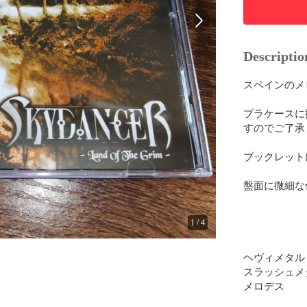
Descriptio
スペインのメ
プラケースに
すのでご了承
ブックレット
盤面に微細な
1
/
4
ヘヴィメタル

スラッシュメタ
メロデス
