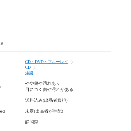
ls
CD・DVD・ブルーレイ
CD
洋楽
やや傷や汚れあり
n
目につく傷や汚れがある
送料込み(出品者負担)
hod
未定(出品者が手配)
静岡県