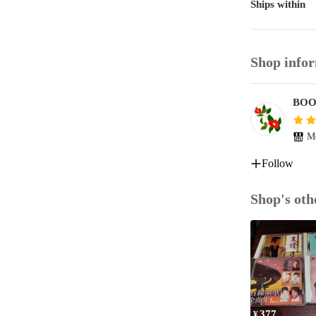
Ships within
Shop info
BOO
Me
Follow
Shop's oth
377
¥