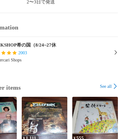
2〜3日で発送
rmation
KSHOP希の国（8/24~27休
2003
rcari Shops
See all
er items
1,111
555
¥
¥