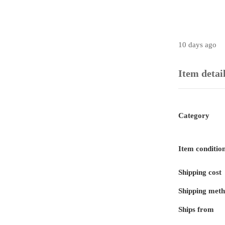
10 days ago
Item detai
Category
Item conditio
Shipping cost
Shipping met
Ships from