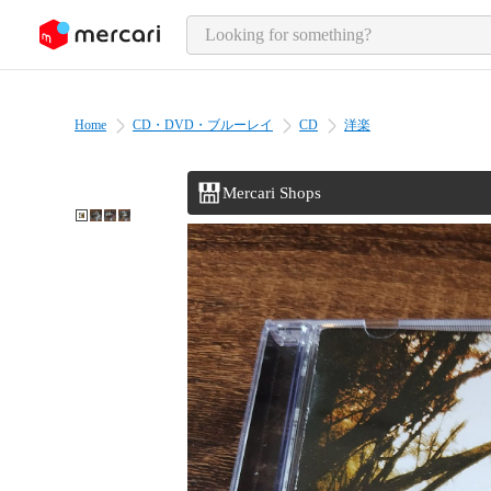
o page content
Home
CD・DVD・ブルーレイ
CD
洋楽
Mercari Shops