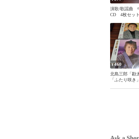
演歌/歌謡曲 
CD 4枚セッ
り処分特価品
号260807-312
460
¥
北島三郎「勘
「ふたり咲き
シングルCD 
ト 演歌/歌謡
番号260807-20
Ask a Sho