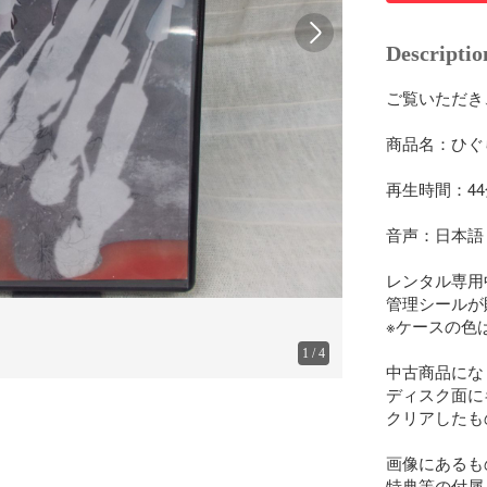
Descriptio
ご覧いただき
商品名：ひぐら
再生時間：44
音声：日本語

レンタル専用中
管理シールが
※ケースの色
1
/
4
中古商品にな
ディスク面に
クリアしたも
画像にあるも
特典等の付属