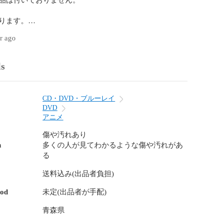
ります。

ar ago
折れ・キズあり。

ls
し編 其の四 地球侵略

CD・DVD・ブルーレイ
し編 其の伍 リテイク

DVD
アニメ
傷や汚れあり
メール（日本郵便）※追跡機能なし」での発送となりま
n
多くの人が見てわかるような傷や汚れがあ
る
送料込み(出品者負担)
末年始（12月31日～1月3日）はお休みをいただいており
hod
未定(出品者が手配)
ィークはカレンダー通りのお休みです。

青森県
順次対応させていただきます。
