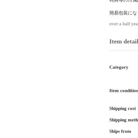
簡易包装にな
over a half ye
【状態】

ジャケットに
Item detai
【収録話】

第25話 罪滅
第26話 罪滅
Category
【発送方法】

通常は「ゆう
Item conditio
す。

Shipping cost
【休業日】

土日祝日、年
Shipping met
ます。

ゴールデンウ
Ships from
翌営業日より