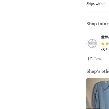
Ships within
【検索ワード】
#世界のクロー
#DVD

Shop info
#ひぐらしのな
#竜騎士07

世界
#保志総一朗

#中原麻衣
Ex
Follow
Shop's oth