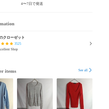
4〜7日で発送


ゼット

rmation
く頃に

のクローゼット
3525
cellent Shop
See all
er items