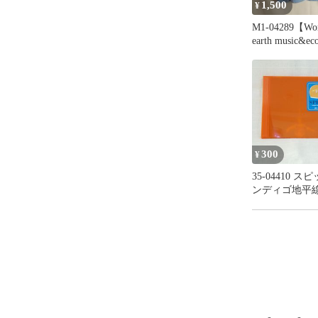
1,500
¥
M1-04289【W
earth music&ec
ース ミュージ
ドエコロジー)
ニット (F:XL相
色 全体的に毛
HT-春秋
300
¥
35-04410 
ンディゴ地平
タル落ち 中
アルバム