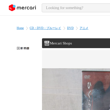
o page content
Home
CD・DVD・ブルーレイ
DVD
アニメ
Mercari Shops