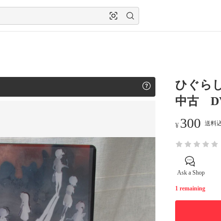
ひぐら
中古 D
300
送料込
¥
Ask a Shop
1 remaining