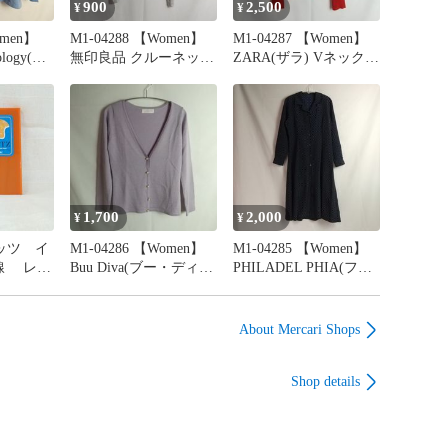
900
2,500
¥
¥
omen】
M1-04288 【Women】
M1-04287 【Women】
ology(ア
無印良品 クルーネック
ZARA(ザラ) Vネックリ
ックアン
カーディガン (M) /グレ
ブニット (EUR L:L～
 Vネック
ー 全体的に毛玉、毛羽
XL相当）/赤 全体的に
当) /水
立ち有 HT-春秋
毛玉、毛羽立ち有 右袖
羽立ち有
にほつれ有 HT-春秋
1,700
2,000
¥
¥
スピッツ イ
M1-04286 【Women】
M1-04285 【Women】
線 レン
Buu Diva(ブー・ディー
PHILADEL PHIA(フィ
古 CD
ヴァ) 長袖ニットカー
ラデルフィア) シャツ
ディガン (S相当）/薄紫
ワンピース (M相当) /ネ
全体的に毛羽立ち有
イビー、白 ドット柄
About Mercari Shops
HT-春秋
裾裏にほつれ有 HT-春
秋
Shop details