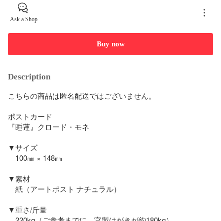
Ask a Shop
Buy now
Description
こちらの商品は匿名配送ではございません。

ポストカード

『睡蓮』クロード・モネ

▼サイズ

　100㎜ × 148㎜

▼素材

　紙（アートポスト ナチュラル）

▼重さ/斤量

　220kg（ご参考までに、官製はがきが約180kg）
