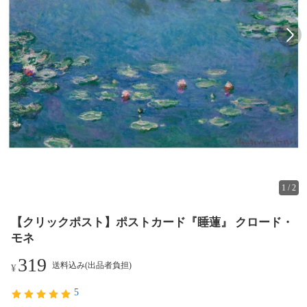
1
/
2
【クリックポスト】ポストカード『睡蓮』 クロード・
モネ
319
送料込み(出品者負担)
¥
5