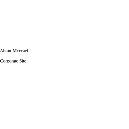
About Mercari
Corporate Site
Mercari Careers
Latest News
Official Blog
Press Kit
Mercari US
m department
Help
Help Center
Inquiry History List
Privacy Policy & Terms of Service
Terms of Service