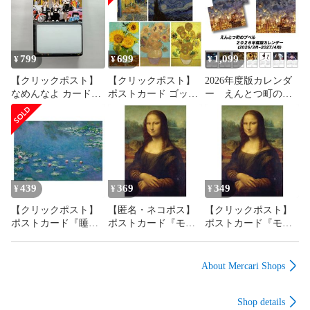
799
699
1,099
¥
¥
¥
【クリックポスト】
【クリックポスト】
2026年度版カレンダ
なめんなよ カードコ
ポストカード ゴッホ
ー えんとつ町のプ
レクション2（1セッ
5枚セット
ペル 壁掛け
ト）エンスカイ
439
369
349
¥
¥
¥
【クリックポスト】
【匿名・ネコポス】
【クリックポスト】
ポストカード『睡
ポストカード『モナ
ポストカード『モナ
蓮』クロード・モネ
リザ』 レオナルド・
リザ』 レオナルド・
＆『星月夜』ゴッホ
ダ・ヴィンチ
ダ・ヴィンチ
About Mercari Shops
Shop details