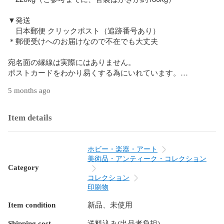
▼発送

　日本郵便 クリックポスト（追跡番号あり）

＊郵便受けへのお届けなので不在でも大丈夫

宛名面の縁線は実際にはありません。

ポストカードをわかり易くする為にいれています。

5 months ago
匿名配送ご希望の方はネコポスをご用意しておりますので、
そちらをご利用下さい。
Item details
ホビー・楽器・アート
美術品・アンティーク・コレクション
Category
コレクション
印刷物
Item condition
新品、未使用
Shipping cost
送料込み(出品者負担)