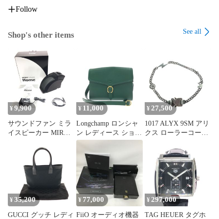
Follow
See all
Shop's other items
9,900
11,000
27,500
¥
¥
¥
サウンドファン ミラ
Longchamp ロンシャ
1017 ALYX 9SM アリ
イスピーカー MIRAI
ン レディース ショル
クス ローラーコース
SPEAKER Home 曲面
ダーバッグ レザー 斜
ターネックレス ヒー
サウンド 小型 SF-
め掛け グリーン
ローチェーンペンダ
MIRAIS 5
ント
35,200
77,000
297,000
¥
¥
¥
GUCCI グッチ レディ
FiiO オーディオ機器
TAG HEUER タグホ