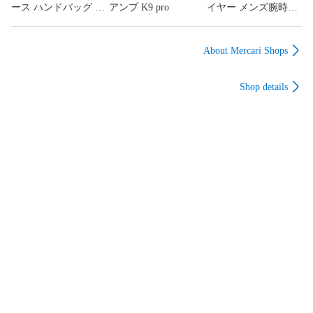
ース ハンドバッグ ト
アンプ K9 pro
イヤー メンズ腕時計
ートバッグ GGキャン
クオーツ モナコ デイ
バス レザー 002-1119
ト スモールセコンド
ブラック
スクエアフェイス デ
About Mercari Shops
イト WAW131A
Shop details