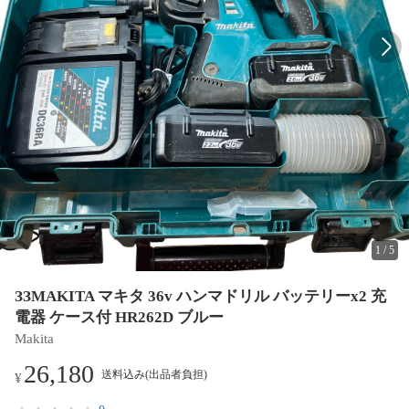
1
/
5
ЗЗMAKITA マキタ 36v ハンマドリル バッテリーx2 充
電器 ケース付 HR262D ブルー
Makita
26,180
送料込み(出品者負担)
¥