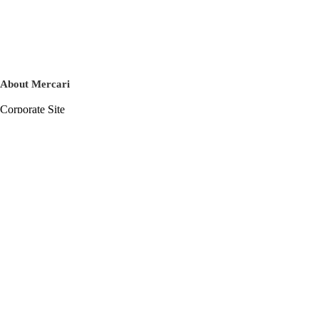
About Mercari
Corporate Site
Mercari Careers
Latest News
Official Blog
Press Kit
Mercari US
m department
Help
Help Center
Inquiry History List
Privacy Policy & Terms of Service
Terms of Service
Privacy Policy
Cookie Policy
Basic Policy on the Management of Personal Data Security