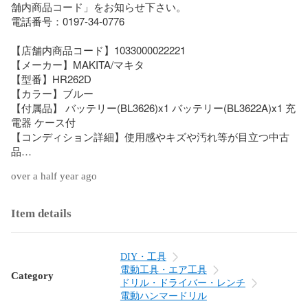
舗内商品コード」をお知らせ下さい。

電話番号：0197-34-0776 

【店舗内商品コード】1033000022221

【メーカー】MAKITA/マキタ

【型番】HR262D

【カラー】ブルー

【付属品】 バッテリー(BL3626)x1 バッテリー(BL3622A)x1 充
電器 ケース付

【コンディション詳細】使用感やキズや汚れ等が目立つ中古
品

【動作確認】動作確認を行っております

over a half year ago
【使用予定配送業者】佐川急便　飛脚宅配便140サイズ　※お
客様による配送方法の指定は承っておりません。

Item details
【こちらの商品は在庫連動システムを導入し、店頭や他ネッ
トショップと併売を行なっておりますが、

タイミングによりシステムの反映が間に合わず欠品となって
DIY・工具
しまう場合がございます。

電動工具・エア工具
Category
売切れの場合は、ご購入をキャンセルさせていただく場合が
ドリル・ドライバー・レンチ
ございます。】

電動ハンマードリル