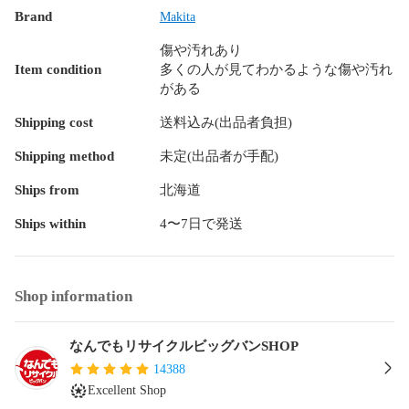
Brand
Makita
【備考/コメント】

傷や汚れあり
■状態等は画像をご確認・ご参照下さい。

Item condition
多くの人が見てわかるような傷や汚れ
■こちらの商品はお客様から買取させていただいた商品であ
がある
り、人の手を経た商品です。

評価ご不要のお客様は、ご落札・ご購入をお控えください。

Shipping cost
送料込み(出品者負担)
■支払い後、土日祝を除く３営業日以内に発送いたします。
Shipping method
未定(出品者が手配)
Ships from
北海道
Ships within
4〜7日で発送
Shop information
なんでもリサイクルビッグバンSHOP
14388
Excellent Shop