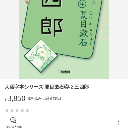
大活字本シリーズ 夏目漱石④-2 三四郎
3,850
送料込み(出品者負担)
¥
Ask a Shop