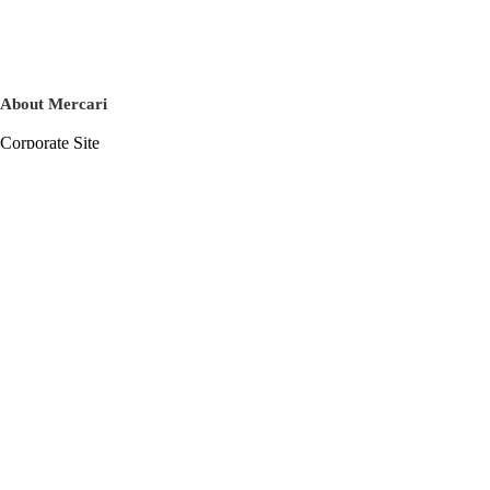
About Mercari
Corporate Site
Mercari Careers
Latest News
Official Blog
Press Kit
Mercari US
m department
Help
Help Center
Inquiry History List
Privacy Policy & Terms of Service
Terms of Service
Privacy Policy
Cookie Policy
Basic Policy on the Management of Personal Data Security
English
© Mercari, Inc.