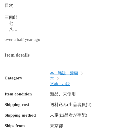
目次

三四郎

　七

　八

　九

over a half year ago
　十

　十一

　十二

Item details
　十三

著者プロフィール

本・雑誌・漫画
Category
本
夏目　漱石  （ナツメ　ソウセキ）

文学・小説
1867（慶応3）年、江戸牛込馬場下（現在の新宿区喜久井町）
Item condition
新品、未使用
にて誕生。帝国大学英文科卒。松山中学、五高等で英語を教
え、英国に留学。帰国後、一高、東大で教鞭をとる。
Shipping cost
送料込み(出品者負担)
1905（明治38）年、『吾輩は猫である』を発表。翌年、『坊
っちゃん』『草枕』など次々と話題作を発表。1907年、新聞
Shipping method
未定(出品者が手配)
社に入社して創作に専念。『三四郎』『それから』『行人』
『こころ』等、日本文学史に輝く数々の傑作を著した。最後
Ships from
東京都