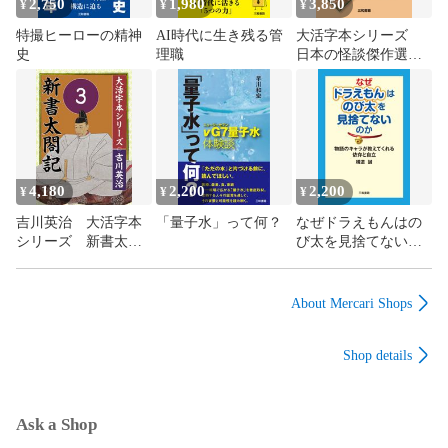
2,750
1,980
3,850
¥
¥
¥
特撮ヒーローの精神
AI時代に生き残る管
大活字本シリーズ
史
理職
日本の怪談傑作選
⑥ 夢野久作 あや
かしの鼓
4,180
2,200
2,200
¥
¥
¥
吉川英治 大活字本
「量子水」って何？
なぜドラえもんはの
シリーズ 新書太閤
び太を見捨てないの
記 第3巻
か
About Mercari Shops
Shop details
Ask a Shop