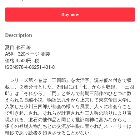
Buy now
Description
夏目 漱石 著

A5判  320ページ 並製

価格 3,500円+税

ISBN978-4-86251-431-8

　シリーズ第４巻は「三四郎」を大活字、読み仮名付きで収
載し、２巻分冊とした。2冊目には「七」からを収録。「三四
郎」は「それから」「門」と並んで前期三部作のひとつに数
えられる長編小説。物語は九州から上京して東京帝国大学に
入学した小川三四郎が都会の様々な風景、人々に出会うこと
で引き起こされ、それらが計算された三人称の語りにより表
現される。漱石の他作品と同じく批評精神に富みながらも、
多くの登場人物たちとの交流が主眼に置かれたストーリーは
軽妙であり読者を飽きさせることがない。
