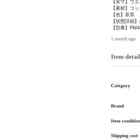
【実寸】ウエスト
【素材】コット
【色】茶系

【状態詳細】
【型番】PM45
【丈】5分丈ミ
1 month ago
【更新日】2025/
下北沢北口店
Item detai
ので(03-640
い。商品のご
ことがござい
Category
Brand
Item conditio
Shipping cost