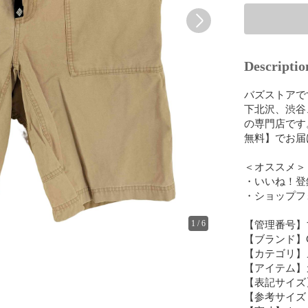
Descriptio
バズストアです(
下北沢、渋谷
の専門店です
無料】でお届け
＜オススメ＞

・いいね！登
・ショップフ
【管理番号】113
1
/
6
【ブランド】Col
【カテゴリ】メ
【アイテム】
【表記サイズ】 
【参考サイズ
