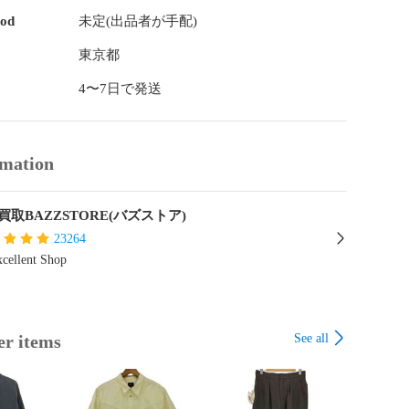
hod
未定(出品者が手配)
東京都
4〜7日で発送
rmation
買取BAZZSTORE(バズストア)
23264
cellent Shop
See all
er items