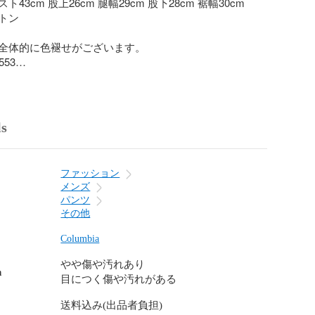
43cm 股上26cm 腿幅29cm 股下28cm 裾幅30cm

ン

全体的に色褪せがございます。

53

ディアム

08/04 17:55

の取り扱いです。完売・移動している場合がございます
ls
7-1405)にご連絡頂き、(1137885524907)をお伝えくださ
用意が出来ない場合等に、ご注文をキャンセルにて承る
ます。
ファッション
メンズ
パンツ
その他
Columbia
やや傷や汚れあり
n
目につく傷や汚れがある
送料込み(出品者負担)