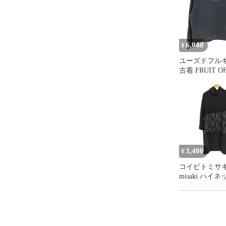
6,040
¥
ユーズドフルギ 
古着 FRUIT OF
LOOM ボデイ
ョップ ロゴ 
裏起毛 スウェ
レーナー メン
import：M
3,400
¥
コイビトミサキ k
misaki ハイ
スカート 長袖