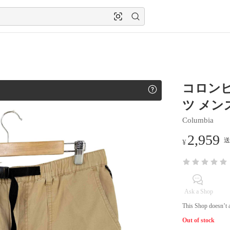
コロンビ
ツ メンズ
Columbia
2,959
送
¥
Ask a Shop
This Shop doesn’t a
Out of stock