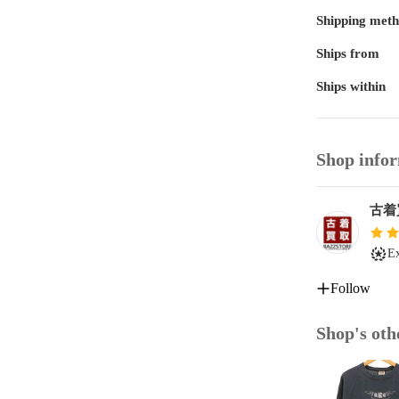
Shipping met
Ships from
Ships within
Shop info
古着
Ex
Follow
Shop's oth