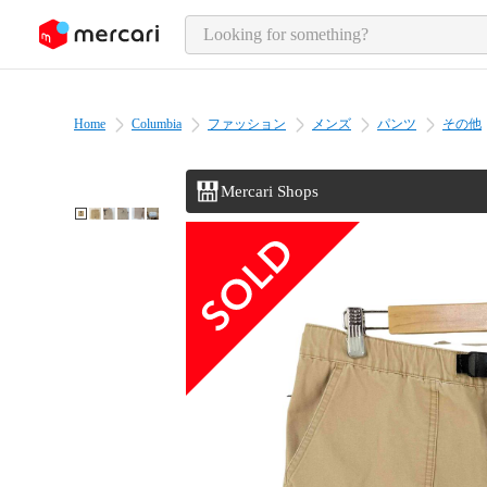
o page content
Home
Columbia
ファッション
メンズ
パンツ
その他
Mercari Shops