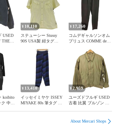
10,110
17,260
¥
¥
USED
ステューシー Stussy
コムデギャルソンオム
 THE
90S USA製 紺タグ
プリュス COMME des
 バイクシ
Skull & Bones S/S
GARCONS HOMME
プリント
REGULAR COLLAR
PLUS AD1993 1993AW
ット ト
SHIRT スカル＆ボーン
脱色期 裾フック 1タッ
ズ
ボタン レギュラーカラ
ク ウール テーパード
ーシャツ メンズ
スラックス ジョッパー
import：XL
ズ パンツ メンズ JPN：
M
13,410
2,959
¥
¥
oibito
イッセイミヤケ ISSEY
ユーズドフルギ USED
ネック 中綿
MIYAKE 80s 筆タグ マ
古着 比翼 ブルゾン ジ
ワンピー
ルチカラー ボーダー柄
ャケット メンズ
ス レディース M-L
ウール ニットパンツ
import：M
レディース JPN：M
About Mercari Shops