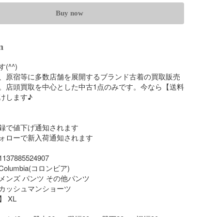
Buy now
n
^^)

、原宿等に多数店舗を展開するブランド古着の買取販売
。店頭買取を中心とした中古1点のみです。今なら【送料
します♪

録で値下げ通知されます

ォローで新入荷通知されます

7885524907

umbia(コロンビア)  

ンズ パンツ その他パンツ 

カッシュマンショーツ

XL
