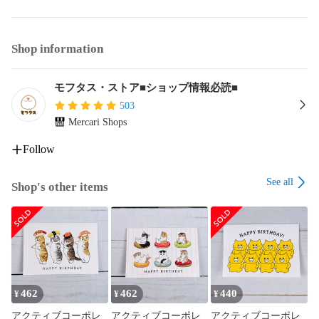
Shop information
モフタス・ストア■ショップ情報必読■
503
Mercari Shops
Follow
See all
Shop's other items
462
462
440
¥
¥
¥
アクティブコーポレ
アクティブコーポレ
アクティブコーポレ