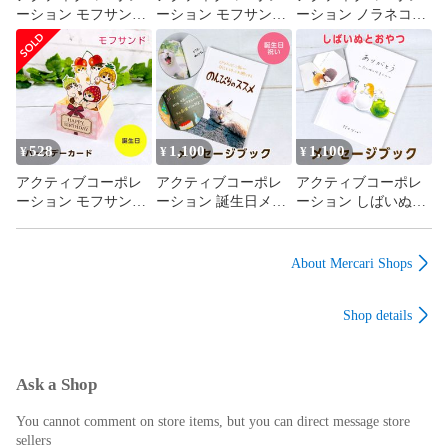
ーション モフサンド
ーション モフサンド
ーション ノラネコぐ
ポップアップバース
ポップアップバース
んだん バースデーカ
デーカード「HAPPY
デーカード「HAPPY
ード「HAPPY
BIRTHDAY」 寿司に
BIRTHDAY」 スイー
BIRTHDAY」 E04-
ゃん F06-GM-73
ツ F06-GM-72
GL-39
528
1,100
1,100
¥
¥
¥
アクティブコーポレ
アクティブコーポレ
アクティブコーポレ
ーション モフサンド
ーション 誕生日メッ
ーション しばいぬと
ポップアップ バース
セージブック のんび
おやつ しばいぬと和
デーカード「HAPPY
りのススメ 日なたぼ
菓子 メッセージブッ
BIRTHDAY」 フルー
っこ猫 E12-GY-31
ク ありがとう～たい
About Mercari Shops
ツにゃん H04-GV-221
せつなキミへ～ F01-
GY-34
Shop details
Ask a Shop
You cannot comment on store items, but you can direct message store
sellers