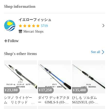
Shop information
イエローフィッシュ
5719
Mercari Shops
Follow
See all
Shop's other items
23,180
17,250
35,480
¥
¥
¥
シマノ ライトゲー
ダイワ デッキアクタ
ひしも ソルダム
ム リミテッド モ
ー 63MLS-S (03-
S632SXUL (03-
デラート TYPE73
9308250003)
9308250002)