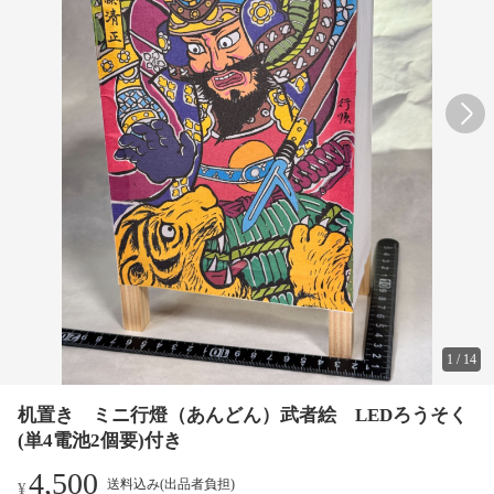
1
/
14
机置き ミニ行燈（あんどん）武者絵 LEDろうそく
(単4電池2個要)付き
4,500
送料込み(出品者負担)
¥