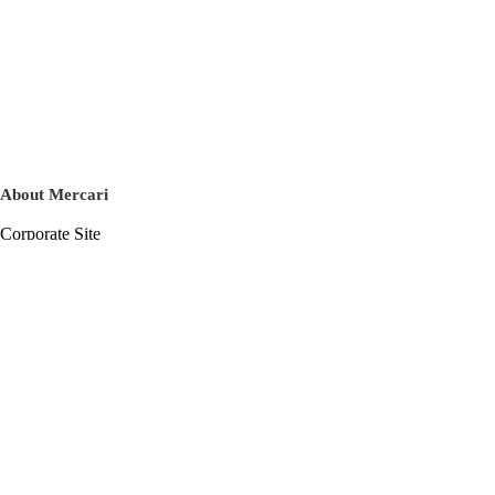
About Mercari
Corporate Site
Mercari Careers
Latest News
Official Blog
Press Kit
Mercari US
m department
Help
Help Center
Inquiry History List
Privacy Policy & Terms of Service
Terms of Service