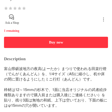
Ask a Shop
1 remaining
Buy now
Description
富山県砺波地方の夜高(よーたか）まつりで使われる田楽行燈
（でんがくあんどん）を、1/4サイズ（A5)に縮小し、机や床
の間に置けるようにしたミニ行灯（あんどん）です。

枠材は12～15mmの杉木で、1面に当店オリジナルの武者絵(9
種類ありますので購入前または購入後にご連絡ください）を
貼り、残り3面は無地の和紙、上下は空いており、下面の板に
はφ15mmの穴が開いています。
