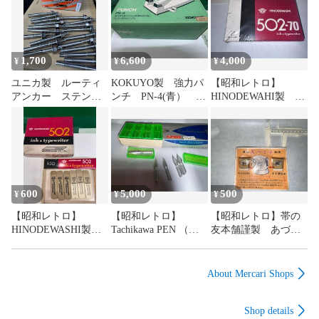
1,700
6,600
4,000
¥
¥
¥
ユニカ製 ルーティ
KOKUYO製 強力パ
【昭和レトロ】
アンカー ステンレ
ンチ PN-4(青） 未
HINODEWAHI製 砂
ス SC-1090 4本セ
使用
消しゴム No.502-70
ット
30個入りシュリンク
パッケージ未開封 1
箱
600
5,000
500
¥
¥
¥
【昭和レトロ】
【昭和レトロ】
【昭和レトロ】帯の
HINODEWASHI製
Tachikawa PEN （タ
友本舗謹製 あづま
砂消しゴム No.502
チカワペン）
姿 お太鼓止め
3個＋No.510 3個
No.600EF さじペン先
10ケース(10本入り
About Mercari Shops
x10） ニューム
Shop details