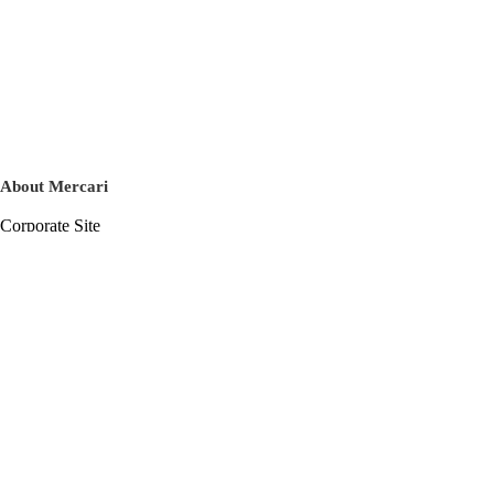
About Mercari
Corporate Site
Mercari Careers
Latest News
Official Blog
Press Kit
Mercari US
m department
Help
Help Center
Inquiry History List
Privacy Policy & Terms of Service
Terms of Service