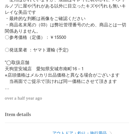
ルノブに屋や汚れがある以外に目立ったキズや汚れも無いキ
レイな美品です

・最終的な判断は画像をご確認ください

・商品名末尾の（03）は弊社管理番号のため、商品とは一切
関係ありません。

〇参考価格（定価）：￥15500

〇発送業者 ：ヤマト運輸 (予定)

"◯取扱店舗

天狗堂安城店　愛知県安城市南町16－1

※店頭価格はメルカリ出品価格と異なる場合がございます

　当画面でご提示で頂ければ同一価格にさせて頂きます

※メルカリサイト側の価格の変更･交渉はシステム上お受けで
over a half year ago
きません

 ◯問い合わせ（TEL）

Item details
 0566-77-3532

CD：693747
アウトドア・釣り・旅行用品