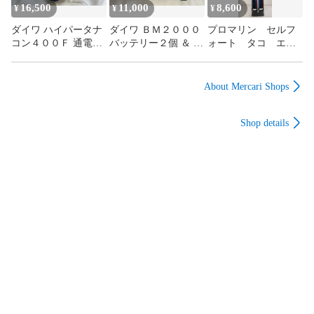
16,500
11,000
8,600
¥
¥
¥
ダイワ ハイパータナ
ダイワ ＢＭ２０００
プロマリン セルフ
コン４００Ｆ 通電確
バッテリー２個 ＆ 充
ォート タコ エ
認済 船釣り 電動リー
電器 ＆ ＢＭホルダー
ギ １６５Ｈ ２本
ル ＤＡＩＷＡ ＨＹＰ
セット 船釣り 電動リ
セット 蛸 竿 ロ
ＥＲ ＴＡＮＡＣＯＭ
ール リチウムイオン
ッド（０８）
About Mercari Shops
シーボーグ レオブリ
電池 ＤＡＩＷＡ シー
ッツ （０７）
ボーグ レオブリッツ
Shop details
タナコン（０７）