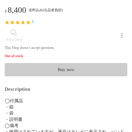
8,400
送料込み(出品者負担)
¥
1
Ask a Shop
This Shop doesn’t accept questions.
Out of stock
Buy now
Description
◯付属品 

・箱

・袋

・説明書

◯備考

・使用はされていますが、液晶はキレイに表示され、ハンド