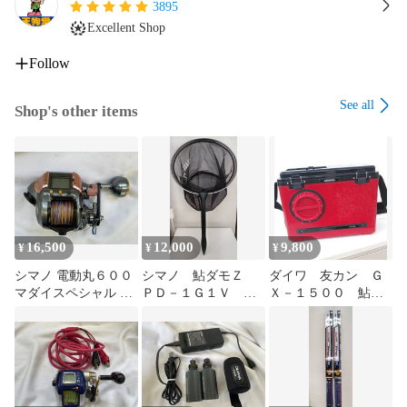
3895
Excellent Shop
Follow
See all
Shop's other items
16,500
12,000
9,800
¥
¥
¥
シマノ 電動丸６００
シマノ 鮎ダモＺ
ダイワ 友カン Ｇ
マダイスペシャル 通
ＰＤ－１Ｇ１Ｖ ブ
Ｘ－１５００ 鮎
電確認済 船釣り 電動
ラック ３９ｃｍ
囮 おとり 缶（０
リール ＳＨＩＭＡＮ
アユ タモ 網（０
８）
Ｏ ＤＥＮＤＯＵＭＡ
８）
ＲＵ ＭＡＤＡＩ ＳＰ
フォースマスター
（０７）