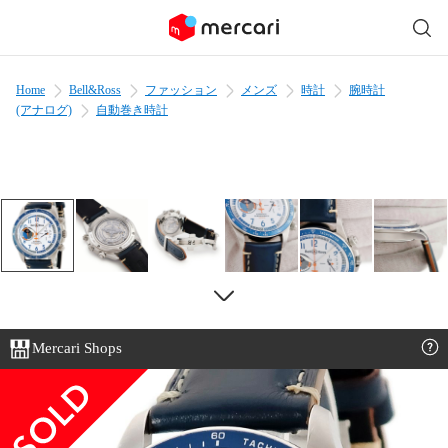
Home
Bell&Ross
ファッション
メンズ
時計
腕時計
(アナログ)
自動巻き時計
Mercari Shops