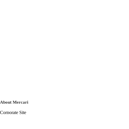
About Mercari
Corporate Site
Mercari Careers
Latest News
Official Blog