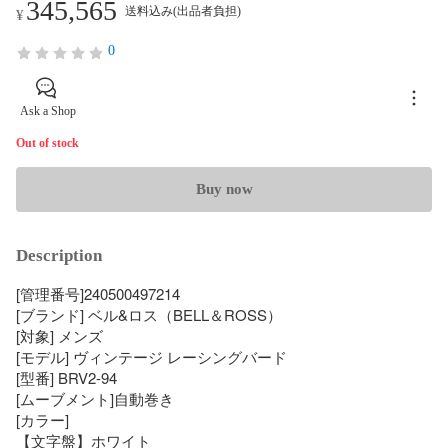
345,565
送料込み(出品者負担)
¥
0
Ask a Shop
Out of stock
Buy now
Description
[管理番号]240500497214

[ブランド] ベル&ロス（BELL＆ROSS）

[対象] メンズ

[モデル] ヴィンテージ レーシングバード

[型番] BRV2-94

[ムーブメント]自動巻き

[カラー]  

【文字盤】ホワイト
