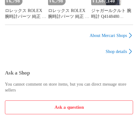
6,798
6,798
1,687,140
¥
¥
¥
ロレックス ROLEX
ロレックス ROLEX
ジャガールクルト 腕
腕時計パーツ 純正 オ
腕時計パーツ 純正 オ
時計 Q4148480
イスター ステンレス
イスター ステンレス
830.8.A6.S 鑑定済み
スチール シルバー 1
スチール シルバー 1
ブランド
コマ SS製 コマ 替え
コマ SS製 コマ 替え
About Mercari Shops
交換 予備 ベルト ブ
交換 予備 ベルト ブ
レス バンド 15.5mm
レス バンド 15.5mm
Shop details
シルバー 【中古】
シルバー 【中古】
Ask a Shop
You cannot comment on store items, but you can direct message store
sellers
Ask a question