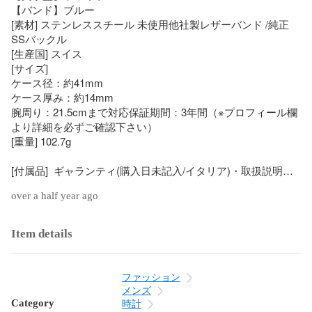
【バンド】ブルー

[素材] ステンレススチール 未使用他社製レザーバンド /純正
SSバックル

[生産国] スイス

[サイズ] 

ケース径：約41mm

ケース厚み：約14mm

腕周り：21.5cmまで対応保証期間：3年間（※プロフィール欄
より詳細を必ずご確認下さい）

[重量] 102.7g

[付属品]  ギャランティ(購入日未記入/イタリア)・取扱説明
書・内外BOX(内箱劣化有)

over a half year ago
 ※記載している物以外の付属品は御座いません。

[状態] 

Item details
(ムーブメント点検済) (平均日差+5秒) 

コンディション詳細

 中古美品中古A品（バンドS）

ファッション
（細かなスレ、ベゼル縁に点キズ、ラグ1時方向/ケースサイ
メンズ
ド/バックルに線スレなどは御座いますが、大きなダメージは
Category
時計