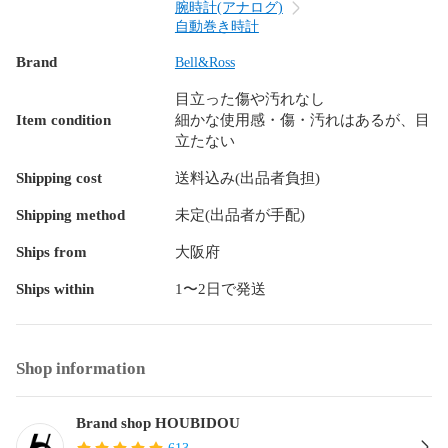
無く状態の良い綺麗なお品物です。）

腕時計(アナログ)
自動巻き時計
[フリーワード] ホワイト ブルー クロノグラフ タキメーター 
Brand
Bell&Ross
限定

目立った傷や汚れなし
こちらの商品はメルカリShopsのHOUBIDOU［株式会社宝美
Item condition
細かな使用感・傷・汚れはあるが、目
堂 大阪府公安委員会 古物商許可証第621113505921号］によ
立たない
って出品されています。
Shipping cost
送料込み(出品者負担)
Shipping method
未定(出品者が手配)
Ships from
大阪府
Ships within
1〜2日で発送
Shop information
Brand shop HOUBIDOU