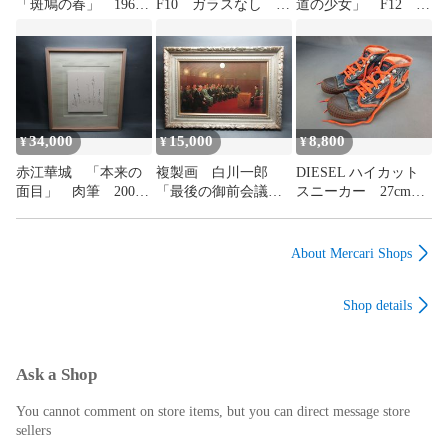
「斑鳩の春」 1968
F10 ガラスなし 空
道の少女」 F12 額
年 F10号 額装品
額 ゴールド
装品
34,000
15,000
8,800
¥
¥
¥
赤江華城 「本来の
複製画 白川一郎
DIESEL ハイカット
面目」 肉筆 2007
「最後の御前会議」
スニーカー 27cm
年 額装品
額装品
デニム地 ディーゼ
ル
About Mercari Shops
Shop details
Ask a Shop
You cannot comment on store items, but you can direct message store
sellers