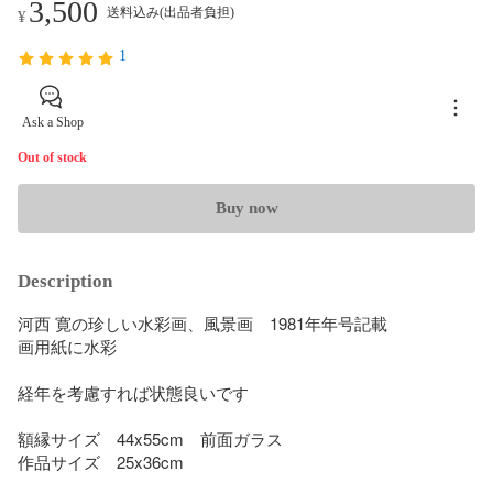
3,500
送料込み(出品者負担)
¥
1
Ask a Shop
Out of stock
Buy now
Description
河西 寛の珍しい水彩画、風景画　1981年年号記載

画用紙に水彩

経年を考慮すれば状態良いです

額縁サイズ　44x55cm　前面ガラス

作品サイズ　25x36cm