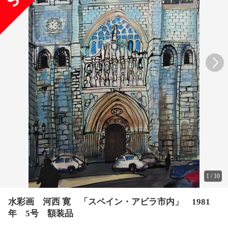
1
/
10
水彩画 河西 寛 「スペイン・アビラ市内」 1981
年 5号 額装品