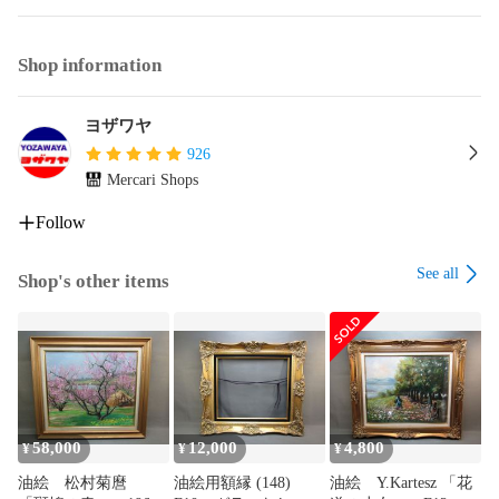
Shop information
ヨザワヤ
926
Mercari Shops
Follow
See all
Shop's other items
58,000
12,000
4,800
¥
¥
¥
油絵 松村菊麿
油絵用額縁 (148)
油絵 Y.Kartesz 「花