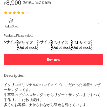
8,900
送料込み(出品者負担)
¥
3
Ask a Shop
Variant
:
Please select
Sサイズ
Lサイズ
Mサイズ
LLサイズ
LLLサイズ
Out of stock
Out of stock
Out of stock
Buy now
Description
イタリコオリジナルのハンドメイドにこだわった国産のレザ
ーサンダルです。

牛革製のビジネスサンダルからリゾートサンダルまですべて
手作りにこだわり続け、

多くのお客様に支持されながら製造を続けています。
