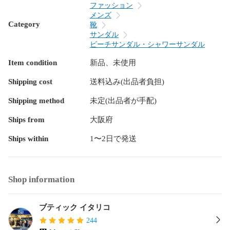
ファッション
メンズ
#サンダル #メンズ #レザー #日本製 #徳島 #本革 #トングサン
Category
靴
ダル #おしゃれ #国産 #レザーサンダル

サンダル
#メンズサンダル

ビーチサンダル・シャワーサンダル
Item condition
新品、未使用
【管理番号】10it59 BLK/RED

Shipping cost
送料込み(出品者負担)
こちらのデザインでカラー展開　メルカリショップで出品中

”ブティック イタリコ”メルカリショップ　是非フォローお願
Shipping method
未定(出品者が手配)
いします！  (ショップは土日祝日休みですので、カレンダー
土日祝日は発送対応不可です。）
Ships from
大阪府
Ships within
1〜2日で発送
Shop information
ブティック イタリコ
244