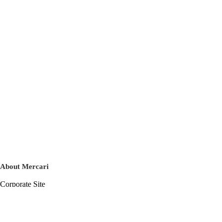
About Mercari
Corporate Site
Mercari Careers
Latest News
Official Blog
Press Kit