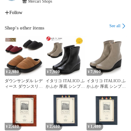
Mercari Shops
Follow
See all
Shop's other items
2,980
7,900
7,900
¥
¥
¥
ダウンサンダル レデ
イタリコ ITALICO ふ
イタリコ ITALICO ふ
ィース ダウンスリッ
かふか 厚底 シンプル
かふか 厚底 シンプル
パ あったかスリッパ
楽ちん コンフォート
楽ちん コンフォート
ルームシューズ
ショートブーツ
ショートブーツ
(lds23it52)
（69it600 ブラック）
（69it600 ライトグレ
ー）
2,480
2,480
1,480
¥
¥
¥