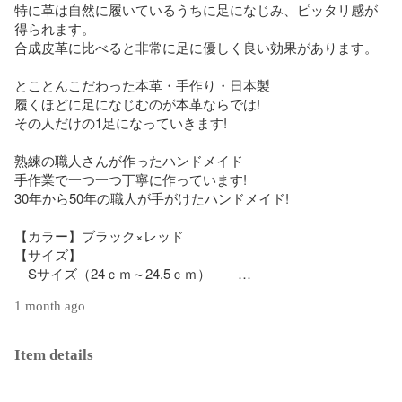
特に革は自然に履いているうちに足になじみ、ピッタリ感が
得られます。

合成皮革に比べると非常に足に優しく良い効果があります。

とことんこだわった本革・手作り・日本製

履くほどに足になじむのが本革ならでは!

その人だけの1足になっていきます!

熟練の職人さんが作ったハンドメイド

手作業で一つ一つ丁寧に作っています!

30年から50年の職人が手がけたハンドメイド!

【カラー】ブラック×レッド

【サイズ】

　Sサイズ（24ｃｍ～24.5ｃｍ）　　

   Mサイズ（25ｃｍ～25.5ｃｍ）　

1 month ago
   Lサイズ（26ｃｍ～26.5ｃｍ）

   LLサイズ（27ｃｍ～27.5ｃｍ）

   LLLサイズ（27.5ｃｍ～28ｃｍ）

Item details
【徳島レザーを使った日本製】
