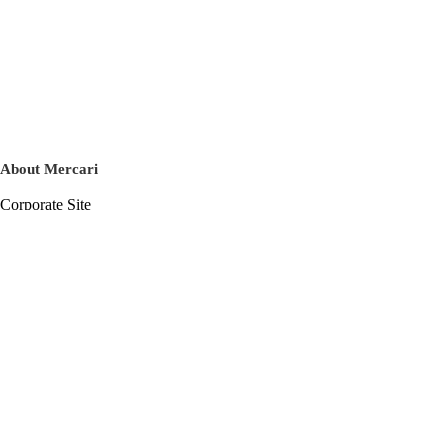
About Mercari
Corporate Site
Mercari Careers
Latest News
Official Blog
Press Kit
Mercari US
m department
Help
Help Center
Inquiry History List
Privacy Policy & Terms of Service
Terms of Service