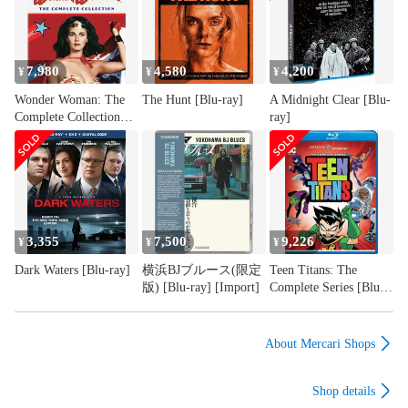
7,980
4,580
4,200
¥
¥
¥
Wonder Woman: The
The Hunt [Blu-ray]
A Midnight Clear [Blu-
Complete Collection
ray]
[Blu-ray]
3,355
7,500
9,226
¥
¥
¥
Dark Waters [Blu-ray]
横浜BJブルース(限定
Teen Titans: The
版) [Blu-ray] [Import]
Complete Series [Blu-
ray]
About Mercari Shops
Shop details