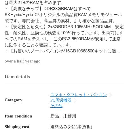
は最大2TBのRAMを占めます。

・【高度なチップ】DDR38GBRAMはすべて
SKHynix/HynixIC/オリジナルの高品質RAMメモリモジュール
製です。専門会社、高品質の素材、より確かな製品品質。

・【安定性と耐久性】2x8GBDDR3-1066MHzSODIMM、安定
性、耐久性、互換性の検査を100%行っています。出荷前にす
べてのRAMをテストし、このPC3-8500RAMが安定して正常
に動作することを確認しています。

・【お使いのノートパソコンが16GB10668500キットに適合
していることを確認してください】PC316GBRAMは、読み込
over a half year ago
み時間を短縮し、システムの応答性を向上させ、より多くの
ワークロードを処理するシステムの能力を向上させます。

・【生涯サービス】永久保証、無料テクニカルサポート。合
Item details
計4GB以上のメモリを選択した場合は、システムがすでに64
ビット以上にアップグレードされているかどうかを確認して
ください。
スマホ・タブレット・パソコン
Category
PC周辺機器
その他
Item condition
新品、未使用
Shipping cost
送料込み(出品者負担)