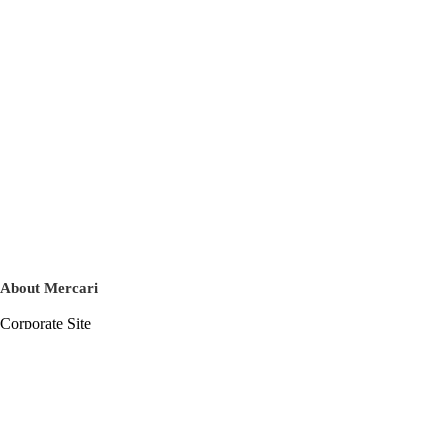
About Mercari
Corporate Site
Mercari Careers
Latest News
Official Blog
Press Kit
Mercari US
m department