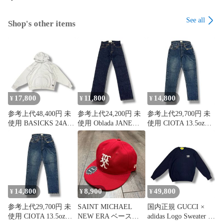
See all
Shop's other items
17,800
11,800
14,800
¥
¥
¥
参考上代48,400円 未
参考上代24,200円 未
参考上代29,700円 未
使用 BASICKS 24AW
使用 Oblada JANE
使用 CIOTA 13.5ozテ
Bear Hoodie ベアーフ
JEANS ジェーンジー
ーパードデニム ジー
ーディ ジップパーカ
ンズ デニムパンツ オ
ンズ シオタ NPTL-
ー スウェット ベイシ
ブラダ F2210DP04 イ
2TP-PIDBL-D インデ
ックス S2.5-0401 グ
ンディゴ 24
ィゴ 27 （867MG）
レー M （871MG）
（868MG）
14,800
8,900
49,800
¥
¥
¥
参考上代29,700円 未
SAINT MICHAEL
国内正規 GUCCI ×
使用 CIOTA 13.5ozテ
NEW ERA ベースボ
adidas Logo Sweater ロ