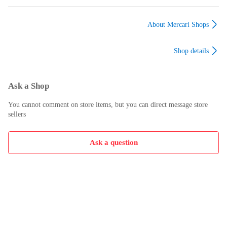
ーパードデニム ジー
ールキャップ 帽子 キ
ゴセーター ニット グ
ンズ シオタ NPTL-
ャップ セントマイケ
ッチ × アディダス
2TP-PIDBL-D インデ
ル レッド F
700445 ネイビー L
About Mercari Shops
ィゴ 25 （865MG）
（18838M）
（864MG）
Shop details
Ask a Shop
You cannot comment on store items, but you can direct message store
sellers
Ask a question