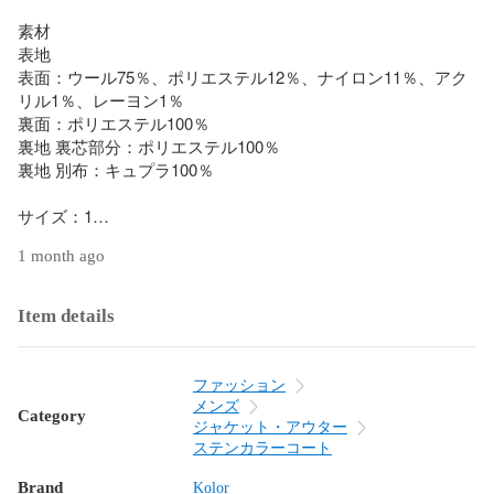
素材

表地

表面：ウール75％、ポリエステル12％、ナイロン11％、アク
リル1％、レーヨン1％

裏面：ポリエステル100％

裏地 裏芯部分：ポリエステル100％

裏地 別布：キュプラ100％

サイズ：1

詳細：(約) 肩幅53cm 身幅 60cm 着丈98cm(ネックの付け根か
1 month ago
ら裾まで) 袖丈59cm 

付属品：無し

Item details
商品状態：特筆すべき傷や汚れが無い良好な状態の中古品で
す。

ファッション
メンズ
Category
管理番号：98551A5
ジャケット・アウター
ステンカラーコート
Brand
Kolor