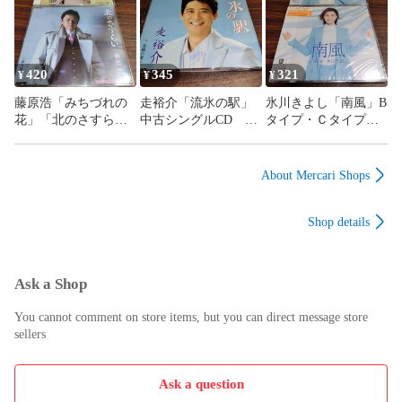
311
メタル 管理番号
260806-140
420
345
321
¥
¥
¥
藤原浩「みちづれの
走裕介「流氷の駅」
氷川きよし「南風」B
花」「北のさすら
中古シングルCD 演
タイプ・Ｃタイプ
い」中古シングル
歌/歌謡曲 管理番号
未開封シングルCD
CD 2枚セット 演
260806-140
2枚セット 演歌/歌
歌/歌謡曲 管理番号
謡曲 管理番号
About Mercari Shops
260806-140
260806-140
Shop details
Ask a Shop
You cannot comment on store items, but you can direct message store
sellers
Ask a question