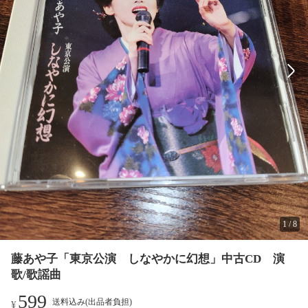
1
/
8
藤あや子「東京公演 しなやかに幻想」中古CD 演
歌/歌謡曲
599
送料込み(出品者負担)
¥