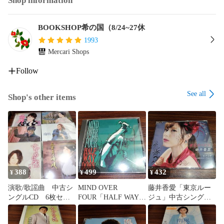
Shop information
BOOKSHOP希の国（8/24~27休
1993
Mercari Shops
Follow
See all
Shop's other items
388
499
432
¥
¥
¥
演歌/歌謡曲 中古シ
MIND OVER
藤井香愛「東京ルー
ングルCD 6枚セッ
FOUR「HALF WAY
ジュ」中古シングル
ト 訳あり処分特価
DOWN」輸入盤中古
CD 演歌/歌謡曲 管
品 管理番号260806-
CD オルタナティヴ
理番号260806-140