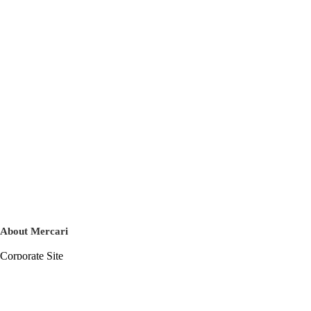
About Mercari
Corporate Site
Mercari Careers
Latest News
Official Blog
Press Kit