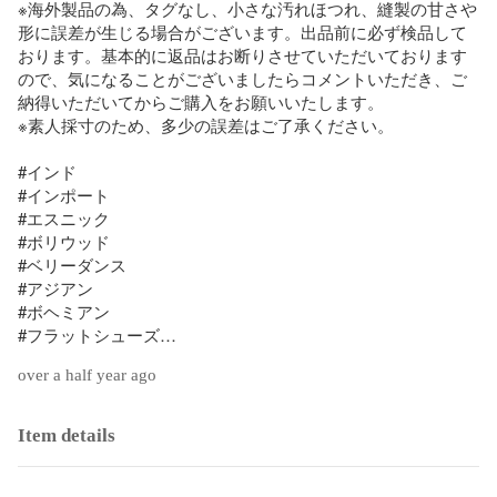
※海外製品の為、タグなし、小さな汚れほつれ、縫製の甘さや
形に誤差が生じる場合がございます。出品前に必ず検品して
おります。基本的に返品はお断りさせていただいております
ので、気になることがございましたらコメントいただき、ご
納得いただいてからご購入をお願いいたします。

※素人採寸のため、多少の誤差はご了承ください。

#インド

#インポート

#エスニック

#ボリウッド

#ベリーダンス

#アジアン

#ボヘミアン

#フラットシューズ

#チャイナシューズ

over a half year ago
#パンプス

#刺繍
Item details