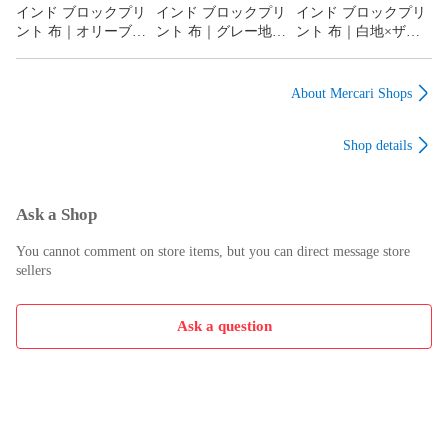
インド ブロックプリ
インド ブロックプリ
インド ブロックプリ
ント 布｜オリーブ地
ント 布｜グレー地×
ント 布｜白地×ザク
×華やかボタニカル花
ボタニカル花柄 コッ
ロの木模様 コットン
柄 コットン生地
トン生地 110cm幅
生地 110cm幅 50cm単
110cm幅 50cm単位販
50cm単位販売
位販売
About Mercari Shops
売
Shop details
Ask a Shop
You cannot comment on store items, but you can direct message store
sellers
Ask a question