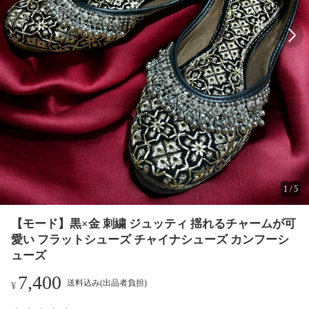
1
/
5
【モード】黒×金 刺繍 ジュッティ 揺れるチャームが可
愛い フラットシューズ チャイナシューズ カンフーシ
ューズ
7,400
送料込み(出品者負担)
¥