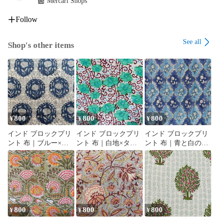
Mercari Shops
Follow
See all
Shop's other items
800
800
800
¥
¥
¥
インド ブロックプリ
インド ブロックプリ
インド ブロックプリ
ント 布｜ブルー×ホ
ント 布｜白地×ター
ント 布｜青と白のシ
ワイト メダリオン花
コイズグリーン花と
ノワズリ風 花柄 コッ
柄 コットン生地
唐草模様 コットン生
トン生地 110cm幅
110cm幅 50cm単位販
地 110cm幅 50cm単位
50cm単位販売
売
販売
800
800
800
¥
¥
¥