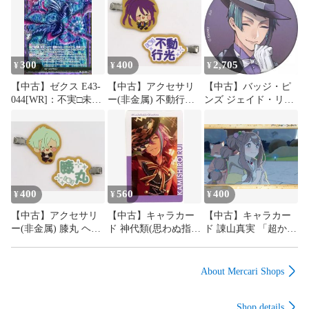
300
400
2,705
¥
¥
¥
【中古】ゼクス E43-
【中古】アクセサリ
【中古】バッジ・ピ
044[WR]：不実□未開
ー(非金属) 不動行光
ンズ ジェイド・リー
デスティニーベイン
ヘアクリップセット
チ 「ディズニー ツイ
「エニマイくじ 刀剣
ステッドワンダーラ
乱舞ONLINE×んまほ
ンド LINE公式スタン
っぺシリーズ」 E賞
プアート ブラインド
缶バッジ D」 アニメ
イト限定
400
560
400
¥
¥
¥
【中古】アクセサリ
【中古】キャラカー
【中古】キャラカー
ー(非金属) 膝丸 ヘア
ド 神代類(思わぬ指
ド 諌山真実 「超かぐ
クリップセット 「エ
摘/特訓後) 「プロジ
や姫!×SWEETS
ニマイくじ 刀剣乱舞
ェクトセカイ カラフ
PARADISE トレーデ
ONLINE×んまほっぺ
ルステージ! feat. 初音
ィングブロマイド」
About Mercari Shops
シリーズ」 E賞
ミク ePick card series
vol.2 C」
Shop details