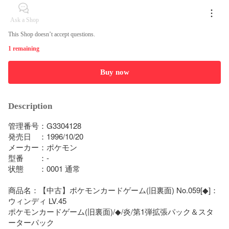
Ask a Shop
This Shop doesn’t accept questions.
1 remaining
Buy now
Description
管理番号：G3304128

発売日　：1996/10/20

メーカー：ポケモン

型番　　：-

状態　　：0001 通常

商品名：【中古】ポケモンカードゲーム(旧裏面) No.059[◆]：
ウィンディ LV.45

ポケモンカードゲーム(旧裏面)/◆/炎/第1弾拡張パック＆スタ
ーターパック
