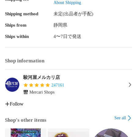
About Shipping
Shipping method
未定(出品者が手配)
Ships from
静岡県
Ships within
4〜7日で発送
Shop information
駿河屋メルカリ店
247161
Mercari Shops
Follow
See all
Shop's other items