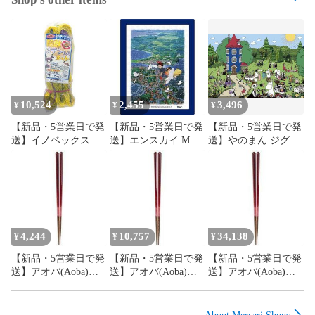
10,524
2,455
3,496
¥
¥
¥
【新品・5営業日で発
【新品・5営業日で発
【新品・5営業日で発
送】イノベックス ダ
送】エンスカイ MA-
送】やのまん ジグソ
イオ化成 防獣ステン
12 スタジオジブリ作
ーパズル ムーミン ム
入りネット 2X15m キ
品 コリコ上空
ーミンハウスへよう
イロ
こそ 10-1348
(1502443)
4,244
10,757
34,138
¥
¥
¥
【新品・5営業日で発
【新品・5営業日で発
【新品・5営業日で発
送】アオバ(Aoba)
送】アオバ(Aoba)
送】アオバ(Aoba)
【箸】 シンフォニー
【箸】 シンフォニー
【箸】 シンフォニー
ワインレッド 23.0cm
ワインレッド 23.0cm
ワインレッド 23.0cm
木製 キッチンツール
木製 キッチンツール
木製 キッチンツール