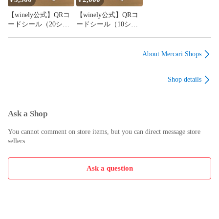
【winely公式】QRコ
【winely公式】QRコ
ードシール（20シー
ードシール（10シー
ト1400本分）
ト700本分）
About Mercari Shops
Shop details
Ask a Shop
You cannot comment on store items, but you can direct message store
sellers
Ask a question