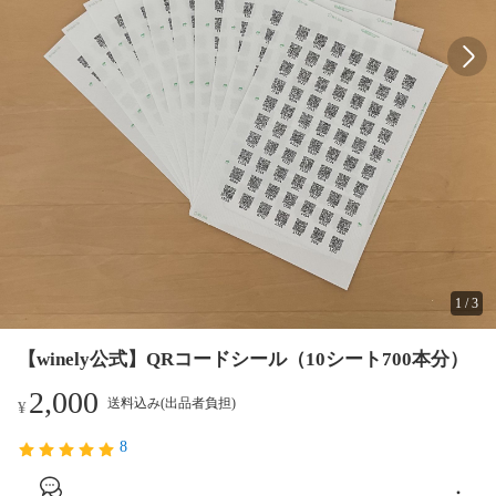
1
/
3
【winely公式】QRコードシール（10シート700本分）
2,000
送料込み(出品者負担)
¥
8