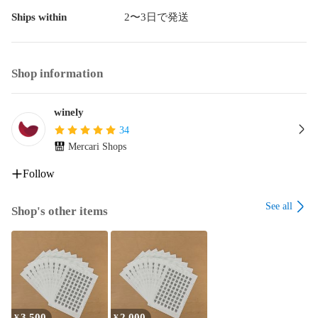
Ships within
2〜3日で発送
Shop information
winely
34
Mercari Shops
Follow
See all
Shop's other items
3,500
2,000
¥
¥