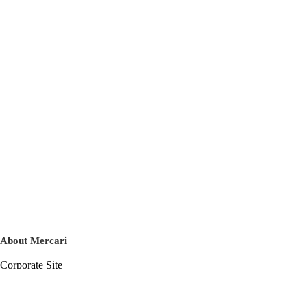
About Mercari
Corporate Site
Mercari Careers
Latest News
Official Blog