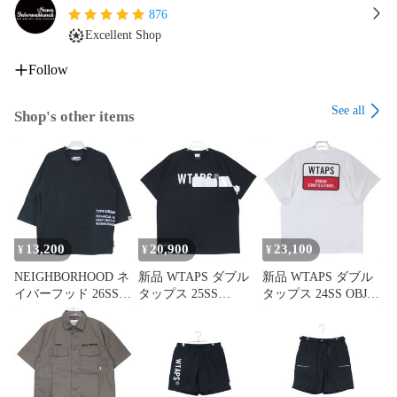
876
Excellent Shop
Follow
See all
Shop's other items
13,200
20,900
23,100
¥
¥
¥
NEIGHBORHOOD ネ
新品 WTAPS ダブル
新品 WTAPS ダブル
イバーフッド 26SS
タップス 25SS
タップス 24SS OBJ
SHELTECH V-NECK
VSN/SS/COTTON
01/SS/COTTON.COM
3Q 261BWNH-CSM03
251ATDT-STM06S シ
POSITION 241ATDT-
シェルテック Vネッ
ョートスリーブ コッ
CSM23 ショートスリ
ク 七分袖 Tシャツ ロ
トン Tシャツ ブラッ
ーブ コットン Tシャ
ンT ブラック サイズ
ク 半袖 カットソー
ツ ホワイト 半袖 カ
L Augz
サイズ02(M) Augz
ットソー サイズ