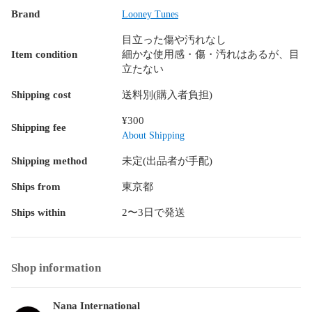
Brand
Looney Tunes
E：使用感の強く目立つ中古品になります。

全体的に使用感が強く目立ち、目立つ汚れやダメージが見受
目立った傷や汚れなし
けられる状態の中古品になります。

Item condition
細かな使用感・傷・汚れはあるが、目
立たない
※この商品は実店舗、その他ショッピングモールでも同時に販
売しており、在庫の有無が反映されいていないことがありま
Shipping cost
送料別(購入者負担)
す。

ご注文いただいた商品の在庫がない場合は、ご注文をキャン
¥300
Shipping fee
セルさせていただきますこと予めご了承ください。
About Shipping
Shipping method
未定(出品者が手配)
Ships from
東京都
Ships within
2〜3日で発送
Shop information
Nana International