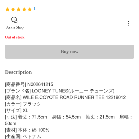
1
Ask a Shop
Out of stock
Buy now
Description
[商品番号] N002641215

[ブランド名] LOONEY TUNES(ルーニー テューンズ)

[商品名] WILE E.COYOTE ROAD RUNNER TEE 12218012

[カラー] ブラック

[サイズ] XL

[寸法] 着丈：71.5cm　身幅：54.5cm　袖丈：21.5cm　肩幅：
50cm

[素材] 本体：綿 100%

[生産国] ベトナム
