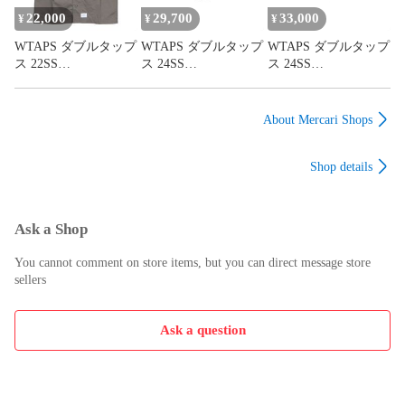
02(M) Augz
22,000
29,700
33,000
¥
¥
¥
WTAPS ダブルタップ
WTAPS ダブルタップ
WTAPS ダブルタップ
ス 22SS
ス 24SS
ス 24SS
BUDS/SS/COTTON.T
SPS2002/SHORTS/NY
SPSS2001/SHORTS/P
WILL 221BRDT-
LON.TUSSAH.PERTE
OLY.TUSSAH
SHM06 バッツ ショー
X.SIGN 241CWDT-
241CWDT-PTM06 ト
About Mercari Shops
トスリーブ シャツ コ
PTM08 ナイロン タッ
ラックショーツ タッ
ットン ツイル オリー
サー ショーツ ブラッ
サー ブラック ショー
Shop details
ブドラブ 半袖 サイズ
ク ハーフ ショート
ト ハーフ パンツ ボ
02(M) Augz
パンツ ボトムス サイ
トムス サイズ02(M)
ズ02(M) Augz
Augz
Ask a Shop
You cannot comment on store items, but you can direct message store
sellers
Ask a question