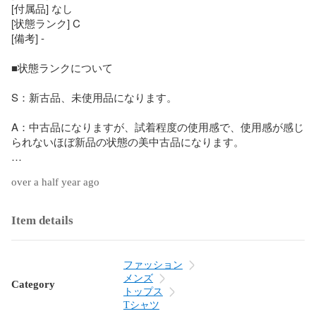
[付属品] なし

[状態ランク] C

[備考] -

■状態ランクについて

S：新古品、未使用品になります。

A：中古品になりますが、試着程度の使用感で、使用感が感じ
られないほぼ新品の状態の美中古品になります。

B：使用感のある中古品になりますが、数回程度の着用で、汚
over a half year ago
れやダメージも無く良好な状態の美中古品になります。

C：使用感のある中古品になります。

Item details
使用や洗濯などにより使用感はございますが、目立った汚
れ、ダメージの無い状態の中古品になります。

ファッション
D：使用感の目立つ中古品になります。

メンズ
Category
全体的に使用感が目立ち、小さな汚れやダメージが見受けら
トップス
れる状態の中古品になります。

Tシャツ