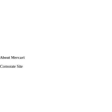
About Mercari
Corporate Site
Mercari Careers
Latest News
Official Blog
Press Kit
Mercari US
m department
Help
Help Center
Inquiry History List