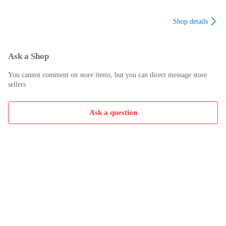
ーレース 袖口/裾フ
ーステープ オーバ
ーステープ オーバ
リル ・42 331-3315
ー ・38 321-5727
ー ・38 321-5727
Shop details
Ask a Shop
You cannot comment on store items, but you can direct message store
sellers
Ask a question