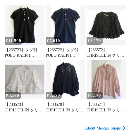
11,500
7,610
8,170
¥
¥
¥
【233723】タグ付
【233722】タグ付
【233572】
POLO RALPH
POLO RALPH
CHRISCELIN クリス
LAUREN ラルフロー
LAUREN ラルフロー
セリーン 総レース
レン スリムフィッ
レン スリムフィッ
ジップアップブルゾ
ト コットン/ストレ
ト コットン/ストレ
ン チュール/フラワ
ッチ 半袖ポロシャ
ッチ 半袖ポロシャ
ーレース 袖口/裾フ
ツ ・S
ツ ・S
リル ・42 331-3315
WMPOKNINN820004
WMPOKNINN810078
8,170
8,170
8,170
¥
¥
¥
【233573】
【233570】
【233571】
CHRISCELIN クリス
CHRISCELIN クリス
CHRISCELIN クリス
セリーン 総レース
セリーン レース×刺
セリーン レース×刺
ジップアップブルゾ
繍 シャツブラウス
繍 シャツブラウス
ン チュール/フラワ
前立・袖口・花柄レ
前立・袖口・花柄レ
About Mercari Shops