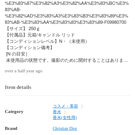
%E3%83%87%E3%82%A3%E3%82%AA%E3%83%BC%E3%
83%AB-
%E3%82%AD%E3%83%A3%E3%83%B3%E3%83%89%E3%
83%AB-%E3%83%AA%E3%83%83%E3%83%89-F09980700

【サイズ】 250ｇ

【付属品】元箱/キャンドル リッド

【コンディションレベル】N・（未使用）

【コンディション備考】

 [N の目安］

 未使用品の状態です。撮影のために開封することはあります
が、使用された形跡の見られないお品です

over a half year ago
【管理番号】kz4818215916
Item details
コスメ・美容
Category
香水
香水(女性用)
Brand
Christian Dior