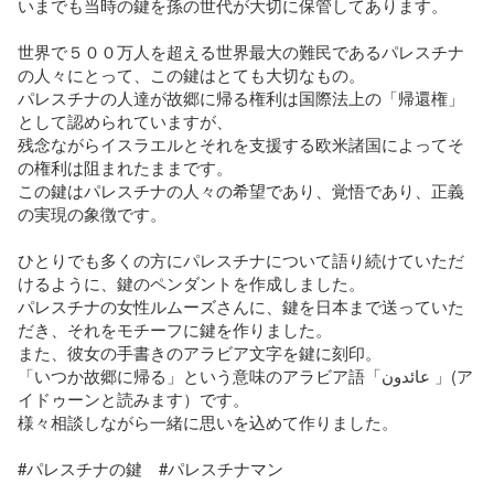
いまでも当時の鍵を孫の世代が大切に保管してあります。

世界で５００万人を超える世界最大の難民であるパレスチナ
の人々にとって、この鍵はとても大切なもの。

パレスチナの人達が故郷に帰る権利は国際法上の「帰還権」
として認められていますが、

残念ながらイスラエルとそれを支援する欧米諸国によってそ
の権利は阻まれたままです。

この鍵はパレスチナの人々の希望であり、覚悟であり、正義
の実現の象徴です。

ひとりでも多くの方にパレスチナについて語り続けていただ
けるように、鍵のペンダントを作成しました。

パレスチナの女性ルムーズさんに、鍵を日本まで送っていた
だき、それをモチーフに鍵を作りました。

また、彼女の手書きのアラビア文字を鍵に刻印。

「いつか故郷に帰る」という意味のアラビア語「عائدون 」(ア
イドゥーンと読みます）です。

様々相談しながら一緒に思いを込めて作りました。

#パレスチナの鍵　#パレスチナマン