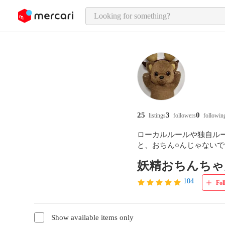
o page content
25
3
0
listings
followers
followin
ローカルルールや独自ル
と、おちん○んじゃない
妖精おちんちゃ
104
Fol
Show available items only