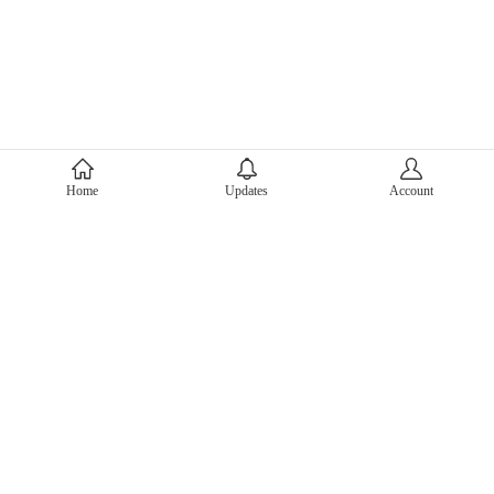
About Mercari
Home
Updates
Account
Corporate Site
Mercari Careers
Latest News
Official Blog
Press Kit
Mercari US
m department
Help
Help Center
Inquiry History List
Privacy Policy & Terms of Service
Terms of Service
Privacy Policy