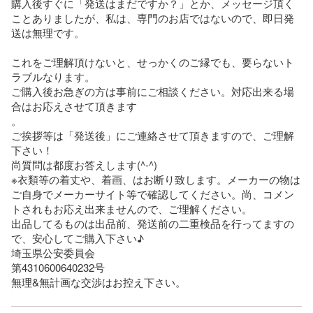
購入後すぐに「発送はまだですか？」とか、メッセージ頂く
ことありましたが、私は、専門のお店ではないので、即日発
送は無理です。

これをご理解頂けないと、せっかくのご縁でも、要らないト
ラブルなります。

ご購入後お急ぎの方は事前にご相談ください。対応出来る場
合はお応えさせて頂きます

。

ご挨拶等は「発送後」にご連絡させて頂きますので、ご理解
下さい！

尚質問は都度お答えします(^-^)

※衣類等の着丈や、着画、はお断り致します。メーカーの物は
ご自身でメーカーサイト等で確認してください。尚、コメン
トされもお応え出来ませんので、ご理解ください。

出品してるものは出品前、発送前の二重検品を行ってますの
で、安心してご購入下さい♪

埼玉県公安委員会　

第4310600640232号 

無理&無計画な交渉はお控え下さい。