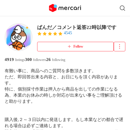
ぱんだ／コメント返答22時以降です
4545
Follow
4919
300
26
listings
followers
following
有難い事に、商品へのご質問を多数頂きます。

ただ、即回答出来る内容と、お日にちを頂く内容がありま
す。

特に、個別採寸作業は押入から商品を出しての作業になる
為、本業のお休みの時しか対応が出来ない事をご理解頂ける
と助かります。

購入後,２～３日以内に発送します。もし本業などの都合で遅
れる場合は必ずご連絡します。
