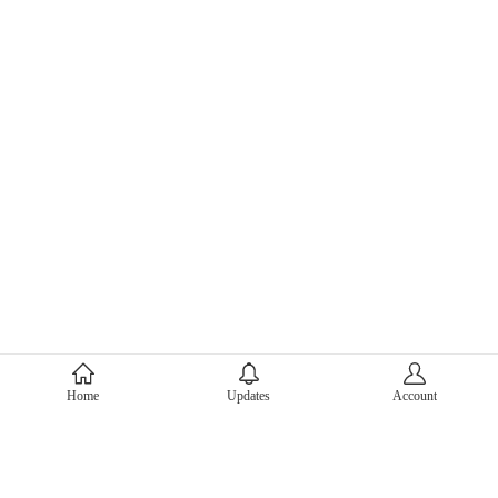
About Mercari
Home
Updates
Account
Corporate Site
Mercari Careers
Latest News
Official Blog
Press Kit