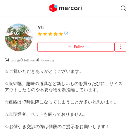
YU
64
Follow
54
0
0
listings
followers
following
☆ご覧いただきありがとうございます。

☆服や靴、趣味の道具など新しいものを買うたびに、サイズ
アウトしたものや不要な物を断捨離しています。

☆連絡は17時以降になってしまうことが多いと思います。

☆非喫煙者、ペットも飼っておりません。

☆お値引き交渉の際は値段のご提示をお願いします！
