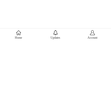
About Mercari
Home
Updates
Account
Corporate Site
Mercari Careers
Latest News
Official Blog
Press Kit
Mercari US
m department
Help
Help Center
Inquiry History List
Privacy Policy & Terms of Service
Terms of Service
Privacy Policy
Cookie Policy