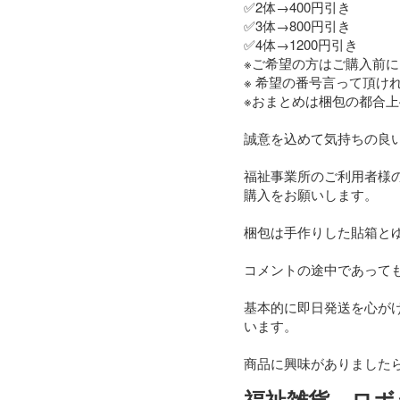
✅2体→400円引き

✅3体→800円引き

✅4体→1200円引き

※ご希望の方はご購入前に
※ 希望の番号言って頂け
※おまとめは梱包の都合上
誠意を込めて気持ちの良い
福祉事業所のご利用者様
購入をお願いします。

梱包は手作りした貼箱とゆ
コメントの途中であって
基本的に即日発送を心が
います。

商品に興味がありましたらお