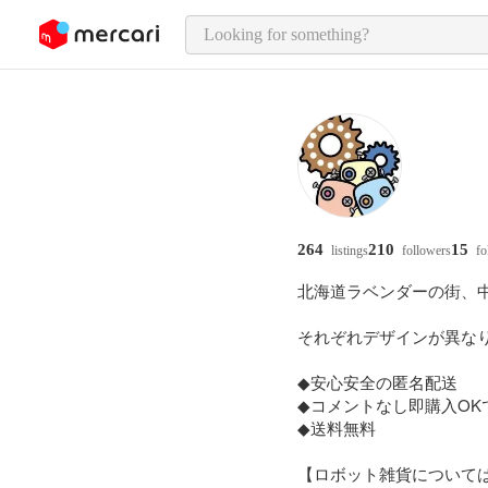
o page content
264
210
15
listings
followers
fo
北海道ラベンダーの街、
それぞれデザインが異なり
◆安心安全の匿名配送

◆コメントなし即購入OK
◆送料無料

【ロボット雑貨については