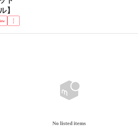
ット
ル】
low
No listed items