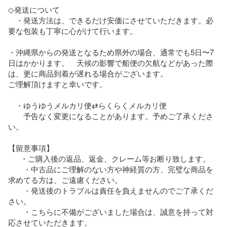
◇発送について

　・発送方法は、できるだけ安価にさせていただきます。必
要な包装も丁寧に心がけて行います。

・沖縄県からの発送となるため県外の場合、通常でも5日〜7
日はかかります。　天候の影響で船便の欠航などがあった際
は、更に商品到着が遅れる場合がございます。

ご理解頂けますと幸いです。

　・ゆうゆうメルカリ便⇄らくらくメルカリ便

　　予告なく変更になることがあります。予めご了承くださ
い。

【留意事項】

      ・ご購入後の返品、返金、クレーム等お断り致します。

　　・中古品にご理解のない方や神経質の方、完璧な商品を
求めてる方は、ご遠慮ください。

　　・発送後のトラブルは責任を負えませんのでご了承くだ
さい。

　　・こちらに不備がございました場合は、誠意を持って対
応させていただきます。
