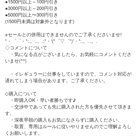
●1500円以上～100円引き

●3000円以上～200円引き

●5000円以上〜300円引き

(1500円未満は対象外となります)

※セールとの併用はできませんのでご了承くださいませ!

*・゜゜・*:.。..。.:*・'(*゜▽゜*)'・*:.。. .。.

◇コメントについて

　・気になる点がございましたら、お気軽にコメントくださ
いませ(^^)

　・イレギュラーに仕事をしていますので、コメント対応が
遅れてしまう場合があります。ご了承ください。

◇購入について

　・即購入OK・早い者勝ちです♪

　・交渉中であっても先に購入された方を優先させて頂きま
す。

　・深夜早朝の購入もお気になさらずに購入ください。

　・取置、専用はルールに従いやりませんのでご理解よろし
くお願いします。
