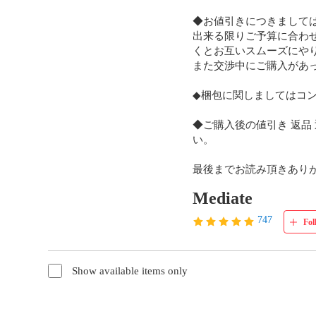
◆お値引きにつきましては
出来る限りご予算に合わ
くとお互いスムーズにや
また交渉中にご購入があ
◆梱包に関しましてはコ
◆ご購入後の値引き 返
い。

最後までお読み頂きあり
Mediate
747
Fol
Show available items only