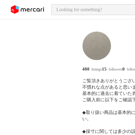
o page content
488
15
0
listings
followers
follo
ご覧頂きありがとうござい
不慣れな点があると思いま
基本的に過去に着ていた衣
ご購入前に以下をご確認下
◆取り扱い商品は基本的に
い。

◆採寸に関しては多少の誤