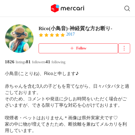
Rico(小鳥音)-神経質な方お断り-
2017
Follow
1826
81
41
listings
followers
following
小鳥音(ことりね)、Ricoと申します♪

赤ちゃんを含む3人の子どもを育てながら、日々バタバタと過
ごしております。

そのため、コメントや発送に少しお時間をいただく場合がご
ざいますが、できる限り丁寧な対応を心がけております。

喫煙者・ペットはおりません＊画像は県外実家犬です♡

家の中に物が増えてきたため、断捨離を兼ねてメルカリを利
用しています。
