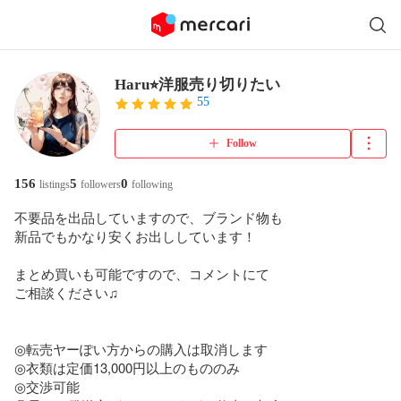
Haru⭐︎洋服売り切りたい
55
Follow
156
5
0
listings
followers
following
不要品を出品していますので、ブランド物も

新品でもかなり安くお出ししています！

まとめ買いも可能ですので、コメントにて

ご相談ください♫

◎転売ヤーぽい方からの購入は取消します

◎衣類は定価13,000円以上のもののみ

◎交渉可能
