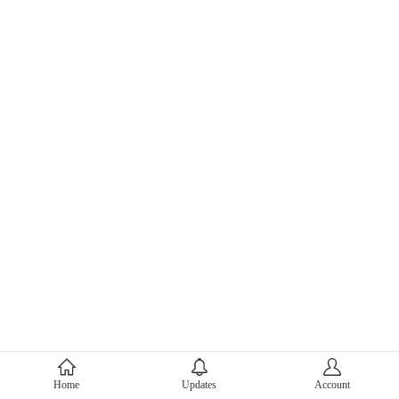
About Mercari
Home
Updates
Account
Corporate Site